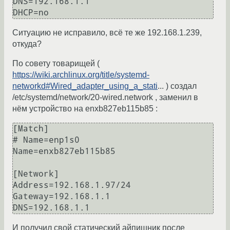
DNS=192.168.1.1

DHCP=no
Ситуацию не исправило, всё те же 192.168.1.239,
откуда?
По совету товарищей (
https://wiki.archlinux.org/title/systemd-
networkd#Wired_adapter_using_a_stati
... ) создал
/etc/systemd/network/20-wired.network , заменил в
нём устройство на enxb827eb115b85 :
[Match]

# Name=enp1s0

Name=enxb827eb115b85

[Network]

Address=192.168.1.97/24

Gateway=192.168.1.1

DNS=192.168.1.1
И получил свой статический айпишник после