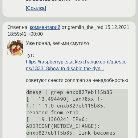
Ссылка
Ответ на:
комментарий
от gremlin_the_red
15.12.2021
18:59:41 +00:00
Уже понял, вельми смутило
тут:
https://raspberrypi.stackexchange.com/questio
ns/133318/how-to-disable-the-dyn...
советуют снести connman за ненадобностью
dmesg | grep enxb827eb115b85

[   13.494490] lan78xx 1-
1.1.1:1.0 enxb827eb115b85: 
renamed from eth0

[   19.136024] IPv6: 
ADDRCONF(NETDEV_CHANGE): 
enxb827eb115b85: link becomes 