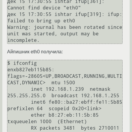
дек 15 17:30:55 ishtar ifup[361]: 
Cannot find device "eth0"

дек 15 17:30:55 ishtar ifup[319]: ifup: 
failed to bring up eth0

Warning: journal has been rotated since 
unit was started, output may be 
incomplete.
Айпишник eth0 получила:
$ ifconfig 

enxb827eb115b85: 
flags=-28605<UP,BROADCAST,RUNNING,MULTI
CAST,DYNAMIC>  mtu 1500

        inet 192.168.1.239  netmask 
255.255.255.0  broadcast 192.168.1.255

        inet6 fe80::ba27:ebff:fe11:5b85  
prefixlen 64  scopeid 0x20<link>

        ether b8:27:eb:11:5b:85  
txqueuelen 1000  (Ethernet)

        RX packets 3481  bytes 2710011 