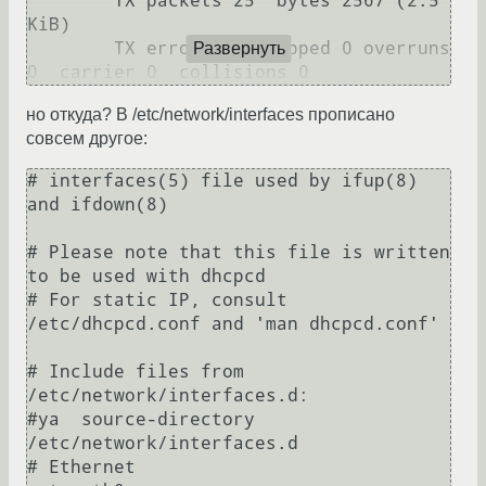
        TX packets 25  bytes 2567 (2.5 
KiB)

        TX errors 0  dropped 0 overruns 
Развернуть
0  carrier 0  collisions 0
но откуда? В /etc/network/interfaces прописано
совсем другое:
# interfaces(5) file used by ifup(8) 
and ifdown(8)

# Please note that this file is written 
to be used with dhcpcd

# For static IP, consult 
/etc/dhcpcd.conf and 'man dhcpcd.conf'

# Include files from 
/etc/network/interfaces.d:

#ya  source-directory 
/etc/network/interfaces.d

# Ethernet
