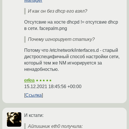
Manager
И как он без dhcp его взял?
Отсутсвие на хосте dhcpd != отсутсвие dhcp
в сети. facepalm.png
Почему игнорирует статику?
Потому что /etc/network/interfaces.d - старый
дистроспецифичный способ настройки сети,
который тем же NM игнорируется за
ненадобностью.
erfea
★★★★★
15.12.2021 18:45:56 +00:00
Ссылка
И кстати:
Айпишник eth0 получила: