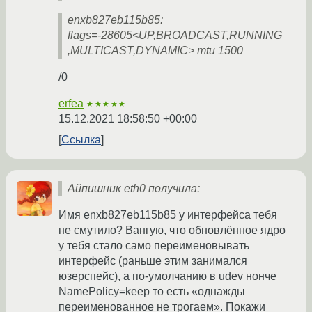
enxb827eb115b85:
flags=-28605<UP,BROADCAST,RUNNING
,MULTICAST,DYNAMIC> mtu 1500
/0
erfea
★★★★★
15.12.2021 18:58:50 +00:00
Ссылка
Айпишник eth0 получила:
Имя enxb827eb115b85 у интерфейса тебя
не смутило? Вангую, что обновлённое ядро
у тебя стало само переименовывать
интерфейс (раньше этим занимался
юзерспейс), а по-умолчанию в udev нонче
NamePolicy=keep то есть «однажды
переименованное не трогаем». Покажи