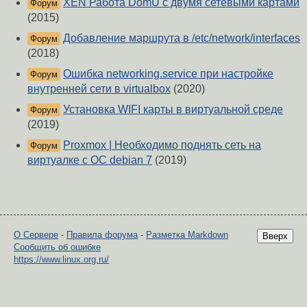
XEN Работа DomU c двумя сетевыми картами
Форум
(2015)
Добавление маршрута в /etc/network/interfaces
Форум
(2018)
Ошибка networking.service при настройке
Форум
внутренней сети в virtualbox
(2020)
Установка WIFI карты в виртуальной среде
Форум
(2019)
Proxmox | Необходимо поднять сеть на
Форум
виртуалке с ОС debian 7
(2019)
О Сервере
-
Правила форума
-
Разметка Markdown
Вверх
Сообщить об ошибке
https://www.linux.org.ru/