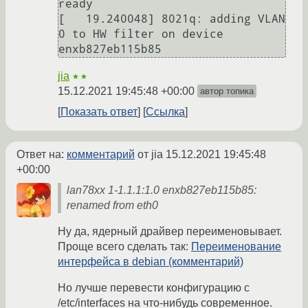
ready

[   19.240048] 8021q: adding VLAN 
0 to HW filter on device 
enxb827eb115b85
jia
★★
15.12.2021 19:45:48 +00:00
автор топика
Показать ответ
Ссылка
Ответ на:
комментарий
от jia
15.12.2021 19:45:48
+00:00
lan78xx 1-1.1.1:1.0 enxb827eb115b85:
renamed from eth0
Ну да, ядерный драйвер переименовывает.
Проще всего сделать так:
Переименование
интерфейса в debian (комментарий)
Но лучше перевести конфигурацию с
/etc/interfaces на что-нибудь современное.