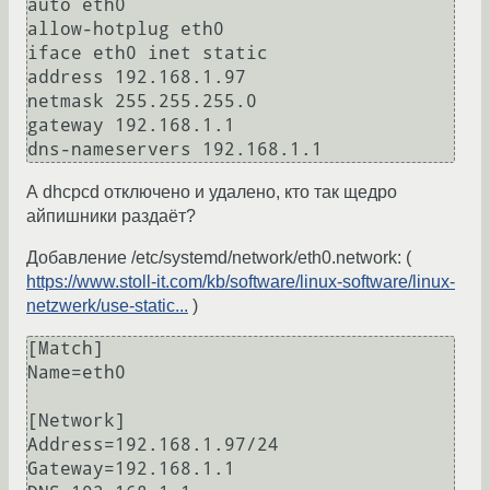
auto eth0

allow-hotplug eth0

iface eth0 inet static

address 192.168.1.97

netmask 255.255.255.0

gateway 192.168.1.1

dns-nameservers 192.168.1.1
А dhcpcd отключено и удалено, кто так щедро
айпишники раздаёт?
Добавление /etc/systemd/network/eth0.network: (
https://www.stoll-it.com/kb/software/linux-software/linux-
netzwerk/use-static...
)
[Match]

Name=eth0

[Network]

Address=192.168.1.97/24

Gateway=192.168.1.1
