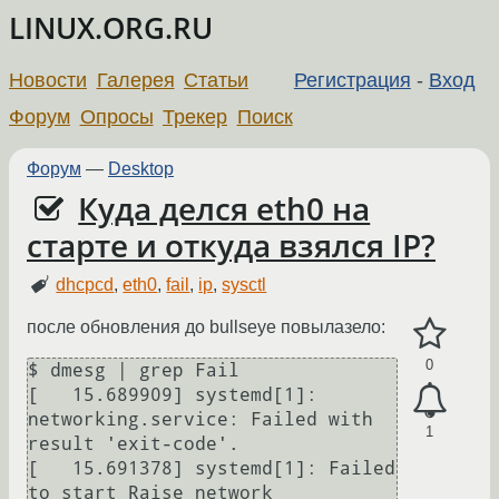
LINUX.ORG.RU
Новости
Галерея
Статьи
Регистрация
-
Вход
Форум
Опросы
Трекер
Поиск
Форум
—
Desktop
Куда делся eth0 на
старте и откуда взялся IP?
dhcpcd
,
eth0
,
fail
,
ip
,
sysctl
после обновления до bullseye повылазело:
0
$ dmesg | grep Fail

[   15.689909] systemd[1]: 
networking.service: Failed with 
1
result 'exit-code'.

[   15.691378] systemd[1]: Failed 
to start Raise network 