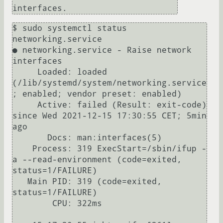
interfaces.
$ sudo systemctl status 
networking.service 

● networking.service - Raise network 
interfaces

     Loaded: loaded 
(/lib/systemd/system/networking.service
; enabled; vendor preset: enabled)

     Active: failed (Result: exit-code) 
since Wed 2021-12-15 17:30:55 CET; 5min 
ago

       Docs: man:interfaces(5)

    Process: 319 ExecStart=/sbin/ifup -
a --read-environment (code=exited, 
status=1/FAILURE)

   Main PID: 319 (code=exited, 
status=1/FAILURE)

        CPU: 322ms
