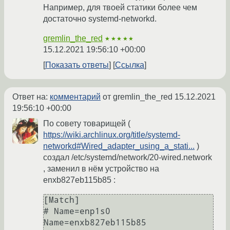
Например, для твоей статики более чем
достаточно systemd-networkd.
gremlin_the_red
★★★★★
15.12.2021 19:56:10 +00:00
Показать ответы
Ссылка
Ответ на:
комментарий
от gremlin_the_red
15.12.2021
19:56:10 +00:00
По совету товарищей (
https://wiki.archlinux.org/title/systemd-
networkd#Wired_adapter_using_a_stati...
)
создал /etc/systemd/network/20-wired.network
, заменил в нём устройство на
enxb827eb115b85 :
[Match]

# Name=enp1s0

Name=enxb827eb115b85
