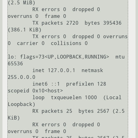
(2.5 MiB)

        RX errors 0  dropped 0  
overruns 0  frame 0

        TX packets 2720  bytes 395436 
(386.1 KiB)

        TX errors 0  dropped 0 overruns 
0  carrier 0  collisions 0

lo: flags=73<UP,LOOPBACK,RUNNING>  mtu 
65536

        inet 127.0.0.1  netmask 
255.0.0.0

        inet6 ::1  prefixlen 128  
scopeid 0x10<host>

        loop  txqueuelen 1000  (Local 
Loopback)

        RX packets 25  bytes 2567 (2.5 
KiB)

        RX errors 0  dropped 0  
overruns 0  frame 0
