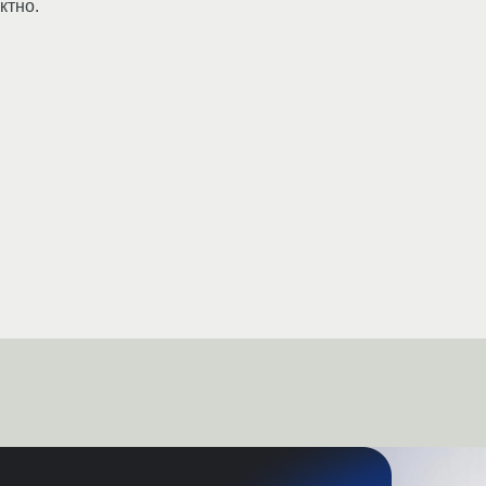
ктно.