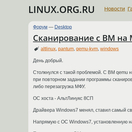
LINUX.ORG.RU
Новости
Г
Форум
—
Desktop
Сканирование с ВМ на
altlinux
,
pantum
,
qemu-kvm
,
windows
День добрый.
Столкнулся с такой проблемой. С ВМ qemu 
при повторном задании программы сканиров
либо перезагрузка МФУ.
ОС хоста - АльтЛинукс 8СП
Драйвера Windows7 менял, ставил самый с
Напрямую с ОС Windows7, установленную на