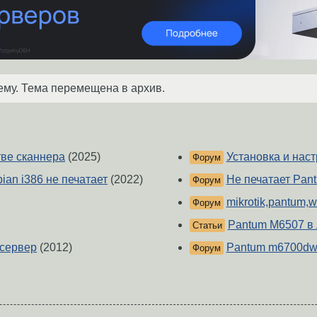
ему. Тема перемещена в архив.
тве сканнера
(2025)
Установка и нас
Форум
ian i386 не печатает
(2022)
Не печатает Pan
Форум
mikrotik,pantum,wi
Форум
Pantum M6507 в 
Статьи
-сервер
(2012)
Pantum m6700dw 
Форум