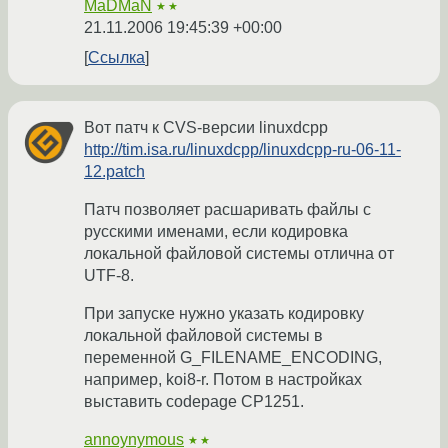
MaDMaN
★★
21.11.2006 19:45:39 +00:00
Ссылка
Вот патч к CVS-версии linuxdcpp
http://tim.isa.ru/linuxdcpp/linuxdcpp-ru-06-11-
12.patch
Патч позволяет расшаривать файлы с
русскими именами, если кодировка
локальной файловой системы отлична от
UTF-8.
При запуске нужно указать кодировку
локальной файловой системы в
переменной G_FILENAME_ENCODING,
например, koi8-r. Потом в настройках
выставить codepage CP1251.
annoynymous
★★