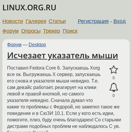
LINUX.ORG.RU
Новости
Галерея
Статьи
Регистрация
-
Вход
Форум
Опросы
Трекер
Поиск
Форум
—
Desktop
Исчезает указатель мыши
Поставил Fedora Core 6. Запускаешь Xorg
все ок. Выгружаешь X сервер, запускаешь
0
его снова и указателя мыши невидно. Т.е.
сам девайс работает, реагирует на клики
левой и правой кнопкой, но самого
0
указателя невидно. Сначала думал что
какие то проблемы с Федорой, но заметил такое же
поведение и в СюЗИ 10.1. Если у кого есть идеи,
помогите, плиз, буду очень благодарен! Со старыми
дистрами подобных проблем не наблюдалось С ув.