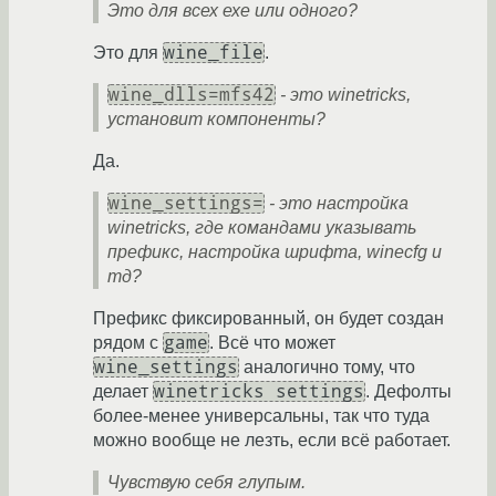
Это для всех ехе или одного?
wine_file
Это для
.
wine_dlls=mfs42
- это winetricks,
установит компоненты?
Да.
wine_settings=
- это настройка
winetricks, где командами указывать
префикс, настройка шрифта, winecfg и
тд?
Префикс фиксированный, он будет создан
game
рядом с
. Всё что может
wine_settings
аналогично тому, что
winetricks settings
делает
. Дефолты
более-менее универсальны, так что туда
можно вообще не лезть, если всё работает.
Чувствую себя глупым.