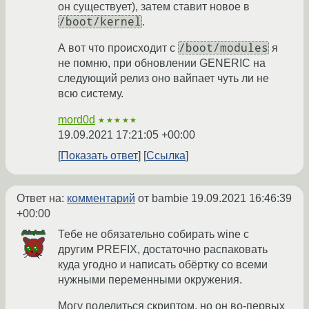
он существует), затем ставит новое в
/boot/kernel
.
/boot/modules
А вот что происходит с
я
не помню, при обновлении GENERIC на
следующий релиз оно вайпает чуть ли не
всю систему.
mord0d
★★★★★
19.09.2021 17:21:05 +00:00
Показать ответ
Ссылка
Ответ на:
комментарий
от bambie
19.09.2021 16:46:39
+00:00
Тебе не обязательно собирать wine с
другим PREFIX, достаточно распаковать
куда угодно и написать обёртку со всеми
нужными переменными окружения.
Могу поделиться скриптом, но он во-первых