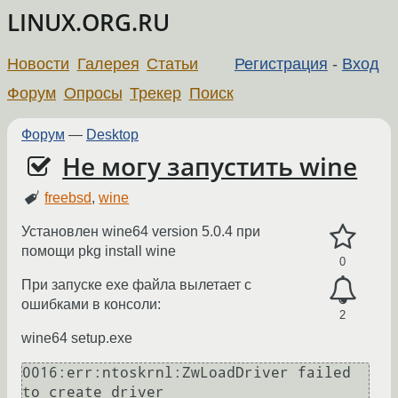
LINUX.ORG.RU
Новости
Галерея
Статьи
Регистрация
-
Вход
Форум
Опросы
Трекер
Поиск
Форум
—
Desktop
Не могу запустить wine
freebsd
,
wine
Установлен wine64 version 5.0.4 при
помощи pkg install wine
0
При запуске exe файла вылетает с
ошибками в консоли:
2
wine64 setup.exe
0016:err:ntoskrnl:ZwLoadDriver failed 
to create driver 