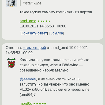
install wine
такое нужно самому компилять из портов
amd_amd
★★★★★
19.09.2021 14:35:53 +00:00
Показать ответ
Ссылка
Ответ на:
комментарий
от amd_amd
19.09.2021
14:35:53 +00:00
Компилять нужно только mesa и всё что
связано с видео, wine и i386-wine —
совершенно необязательно.
@bambie
, я не знаю что ты хочешь
запустить, но ты уверен что оно именно
PE32+ (x86-64), запуская его через wine
(amd64)?
mord0d
★★★★★