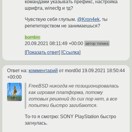
командами указывать префикс, настройка
шрифта, winecfg и тд?
Чувствую себя глупым.
@Kron4ek
, ты
репетиторством не занимаешься?
bambie
20.09.2021 08:11:49 +00:00
автор топика
Показать ответ
Ссылка
Ответ на:
комментарий
от mord0d
19.09.2021 18:50:44
+00:00
FreeBSD никогда не позиционировалась
как игровая платформа, потому
готовых решений до сих пор нет, а все
попытки быстро загибаются.
То-то я смотрю: SONY PlayStation быстро
загнулась.