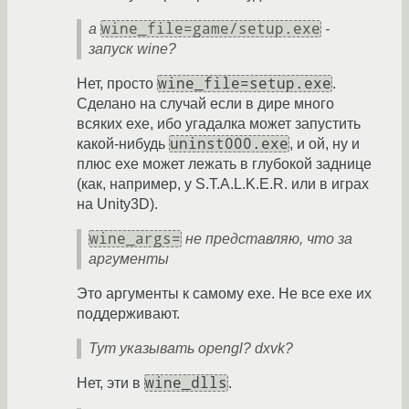
wine_file=game/setup.exe
а
-
запуск wine?
wine_file=setup.exe
Нет, просто
.
Сделано на случай если в дире много
всяких exe, ибо угадалка может запустить
uninst000.exe
какой-нибудь
, и ой, ну и
плюс exe может лежать в глубокой заднице
(как, например, у S.T.A.L.K.E.R. или в играх
на Unity3D).
wine_args=
не представляю, что за
аргументы
Это аргументы к самому exe. Не все exe их
поддерживают.
Тут указывать opengl? dxvk?
wine_dlls
Нет, эти в
.