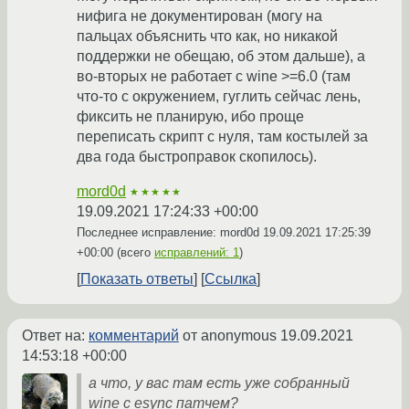
нифига не документирован (могу на
пальцах объяснить что как, но никакой
поддержки не обещаю, об этом дальше), а
во-вторых не работает с wine >=6.0 (там
что-то с окружением, гуглить сейчас лень,
фиксить не планирую, ибо проще
переписать скрипт с нуля, там костылей за
два года быстроправок скопилось).
mord0d
★★★★★
19.09.2021 17:24:33 +00:00
Последнее исправление: mord0d
19.09.2021 17:25:39
+00:00
(всего
исправлений: 1
)
Показать ответы
Ссылка
Ответ на:
комментарий
от anonymous
19.09.2021
14:53:18 +00:00
а что, у вас там есть уже собранный
wine с esync патчем?