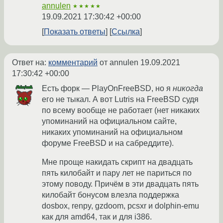
annulen
★★★★★
19.09.2021 17:30:42 +00:00
Показать ответы
Ссылка
Ответ на:
комментарий
от annulen
19.09.2021
17:30:42 +00:00
Есть форк — PlayOnFreeBSD, но я
никогда
его не тыкал. А вот Lutris на FreeBSD судя
по всему вообще не работает (нет никаких
упоминаний на официальном сайте,
никаких упоминаний на официальном
форуме FreeBSD и на сабреддите).
Мне проще накидать скрипт на двадцать
пять килобайт и пару лет не париться по
этому поводу. Причём в эти двадцать пять
килобайт бонусом влезла поддержка
dosbox, renpy, gzdoom, pcsxr и dolphin-emu
как для amd64, так и для i386.