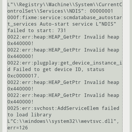
L"\\Registry\\Machine\\System\\CurrentC
ontrolSet\\Services\\NDIS": 00000001

000f:fixme:service:scmdatabase_autostar
t_services Auto-start service L"NDIS" 
failed to start: 731

0022:err:heap:HEAP_GetPtr Invalid heap 
0x440000!

0022:err:heap:HEAP_GetPtr Invalid heap 
0x440000!

0022:err:plugplay:get_device_instance_i
d Failed to get device ID, status 
0xc0000017.

0022:err:heap:HEAP_GetPtr Invalid heap 
0x440000!

0022:err:heap:HEAP_GetPtr Invalid heap 
0x440000!

0025:err:svchost:AddServiceElem failed 
to load library 
L"C:\\windows\\system32\\wevtsvc.dll", 
err=126
