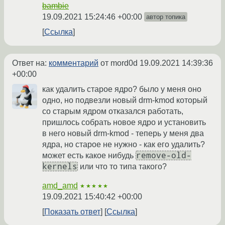
bambie
19.09.2021 15:24:46 +00:00
автор топика
Ссылка
Ответ на:
комментарий
от mord0d
19.09.2021 14:39:36
+00:00
как удалить старое ядро? было у меня оно
одно, но подвезли новый drm-kmod который
со старым ядром отказался работать,
пришлось собрать новое ядро и установить
в него новый drm-kmod - теперь у меня два
ядра, но старое не нужно - как его удалить?
remove-old-
может есть какое нибудь
kernels
или что то типа такого?
amd_amd
★★★★★
19.09.2021 15:40:42 +00:00
Показать ответ
Ссылка