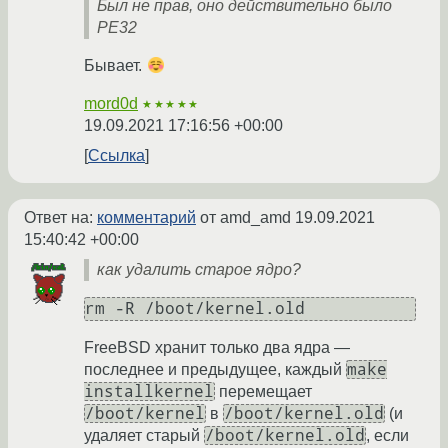
Был не прав, оно действительно было
PE32
Бывает.
mord0d
★★★★★
19.09.2021 17:16:56 +00:00
Ссылка
Ответ на:
комментарий
от amd_amd
19.09.2021
15:40:42 +00:00
как удалить старое ядро?
FreeBSD хранит только два ядра —
make
последнее и предыдущее, каждый
installkernel
перемещает
/boot/kernel
/boot/kernel.old
в
(и
/boot/kernel.old
удаляет старый
, если