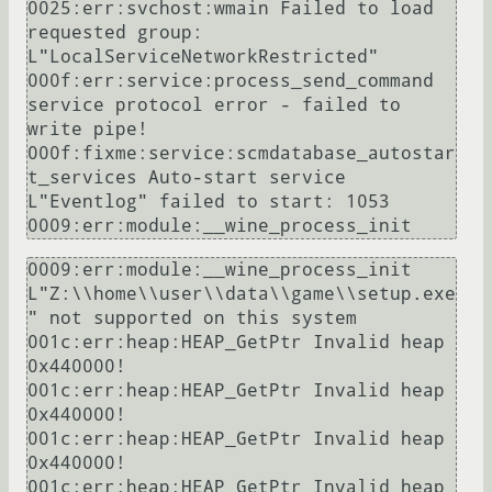
0025:err:svchost:wmain Failed to load 
requested group: 
L"LocalServiceNetworkRestricted"

000f:err:service:process_send_command 
service protocol error - failed to 
write pipe!

000f:fixme:service:scmdatabase_autostar
t_services Auto-start service 
L"Eventlog" failed to start: 1053

0009:err:module:__wine_process_init 
L"Z:\\home\\user\\data\\game\\setup.exe
" not supported on this system

001c:err:heap:HEAP_GetPtr Invalid heap 
0x440000!

001c:err:heap:HEAP_GetPtr Invalid heap 
0x440000!

001c:err:heap:HEAP_GetPtr Invalid heap 
0x440000!

001c:err:heap:HEAP_GetPtr Invalid heap 