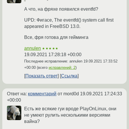
А что, на фряхе появился eventfd?
UPD: Фигасе, The eventfd() system call first
appeared in FreeBSD 13.0.
Все, фря готова для гейминга
annulen
★★★★★
19.09.2021 17:28:18 +00:00
Последнее исправление: annulen
19.09.2021 17:33:52
+00:00
(всего
исправлений: 2
)
Показать ответ
Ссылка
Ответ на:
комментарий
от mord0d
19.09.2021 17:24:33
+00:00
Есть же всякие гуи вроде PlayOnLinux, они
не умеют рулить несколькими версиями
вайна?