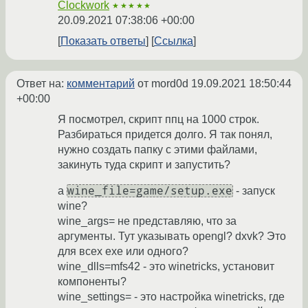
Clockwork
★★★★★
20.09.2021 07:38:06 +00:00
Показать ответы
Ссылка
Ответ на:
комментарий
от mord0d
19.09.2021 18:50:44
+00:00
Я посмотрел, скрипт ппц на 1000 строк.
Разбираться придется долго. Я так понял,
нужно создать папку с этими файлами,
закинуть туда скрипт и запустить?
wine_file=game/setup.exe
а
- запуск
wine?
wine_args= не представляю, что за
аргументы. Тут указывать opengl? dxvk? Это
для всех ехе или одного?
wine_dlls=mfs42 - это winetricks, установит
компоненты?
wine_settings= - это настройка winetricks, где