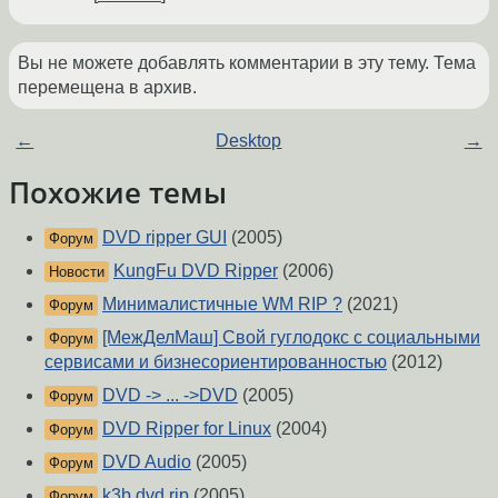
Вы не можете добавлять комментарии в эту тему. Тема
перемещена в архив.
←
Desktop
→
Похожие темы
DVD ripper GUI
(2005)
Форум
KungFu DVD Ripper
(2006)
Новости
Минималистичные WM RIP ?
(2021)
Форум
[МежДелМаш] Свой гуглодокс с социальными
Форум
сервисами и бизнесориентированностью
(2012)
DVD -> ... ->DVD
(2005)
Форум
DVD Ripper for Linux
(2004)
Форум
DVD Audio
(2005)
Форум
k3b dvd rip
(2005)
Форум