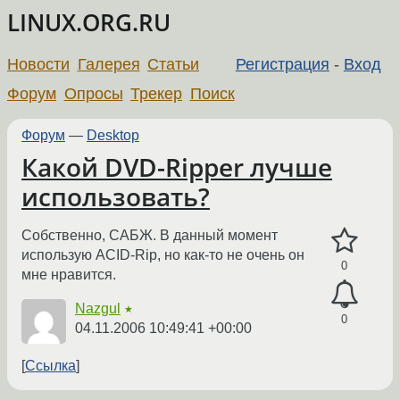
LINUX.ORG.RU
Новости
Галерея
Статьи
Регистрация
-
Вход
Форум
Опросы
Трекер
Поиск
Форум
—
Desktop
Какой DVD-Ripper лучше
использовать?
Собственно, САБЖ. В данный момент
использую ACID-Rip, но как-то не очень он
0
мне нравится.
Nazgul
★
0
04.11.2006 10:49:41 +00:00
Ссылка