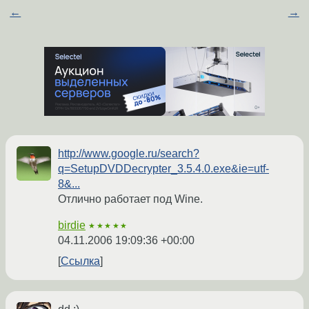
←
→
http://www.google.ru/search?
q=SetupDVDDecrypter_3.5.4.0.exe&ie=utf-
8&...
Отлично работает под Wine.
birdie
★★★★★
04.11.2006 19:09:36 +00:00
Ссылка