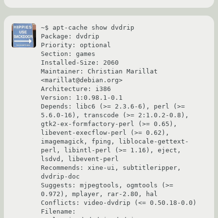
~$ apt-cache show dvdrip

Package: dvdrip

Priority: optional

Section: games

Installed-Size: 2060

Maintainer: Christian Marillat 
<marillat@debian.org>

Architecture: i386

Version: 1:0.98.1-0.1

Depends: libc6 (>= 2.3.6-6), perl (>= 
5.6.0-16), transcode (>= 2:1.0.2-0.8), 
gtk2-ex-formfactory-perl (>= 0.65), 
libevent-execflow-perl (>= 0.62), 
imagemagick, fping, liblocale-gettext-
perl, libintl-perl (>= 1.16), eject, 
lsdvd, libevent-perl

Recommends: xine-ui, subtitleripper, 
dvdrip-doc

Suggests: mjpegtools, ogmtools (>= 
0.972), mplayer, rar-2.80, hal

Conflicts: video-dvdrip (<= 0.50.18-0.0)

Filename: 