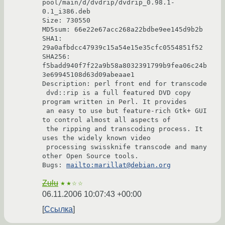
pool/main/d/dvdrip/dvdrip_0.98.1-
0.1_i386.deb

Size: 730550

MD5sum: 66e22e67acc268a22bdbe9ee145d9b2b

SHA1: 
29a0afbdcc47939c15a54e15e35cfc0554851f52

SHA256: 
f5badd940f7f22a9b58a8032391799b9fea06c24b
3e69945108d63d09abeaae1

Description: perl front end for transcode

 dvd::rip is a full featured DVD copy 
program written in Perl. It provides

 an easy to use but feature-rich Gtk+ GUI 
to control almost all aspects of

 the ripping and transcoding process. It 
uses the widely known video

 processing swissknife transcode and many 
other Open Source tools.

Bugs: 
mailto:marillat@debian.org
Zulu
★★☆☆
06.11.2006 10:07:43 +00:00
Ссылка