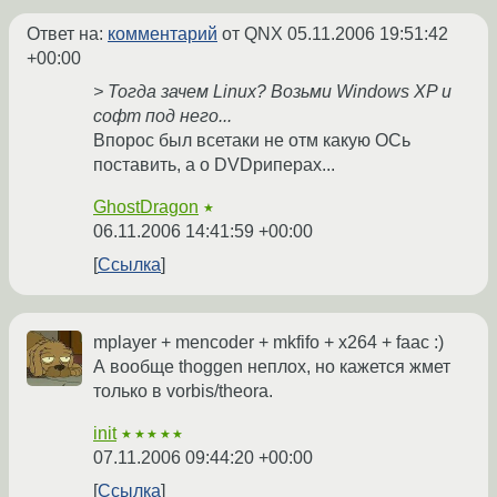
Ответ на:
комментарий
от QNX
05.11.2006 19:51:42
+00:00
> Тогда зачем Linux? Возьми Windows XP и
софт под него...
Впорос был всетаки не отм какую ОСь
поставить, а о DVDриперах...
GhostDragon
★
06.11.2006 14:41:59 +00:00
Ссылка
mplayer + mencoder + mkfifo + x264 + faac :)
А вообще thoggen неплох, но кажется жмет
только в vorbis/theora.
init
★★★★★
07.11.2006 09:44:20 +00:00
Ссылка