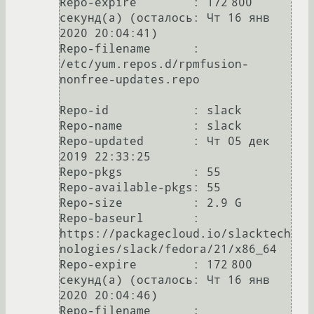
Repo-expire        : 172 800 
секунд(а) (осталось: Чт 16 янв 
2020 20:04:41)

Repo-filename      : 
/etc/yum.repos.d/rpmfusion-
nonfree-updates.repo

Repo-id            : slack

Repo-name          : slack

Repo-updated       : Чт 05 дек 
2019 22:33:25

Repo-pkgs          : 55

Repo-available-pkgs: 55

Repo-size          : 2.9 G

Repo-baseurl       : 
https://packagecloud.io/slacktech
nologies/slack/fedora/21/x86_64

Repo-expire        : 172 800 
секунд(а) (осталось: Чт 16 янв 
2020 20:04:46)

Repo-filename      : 