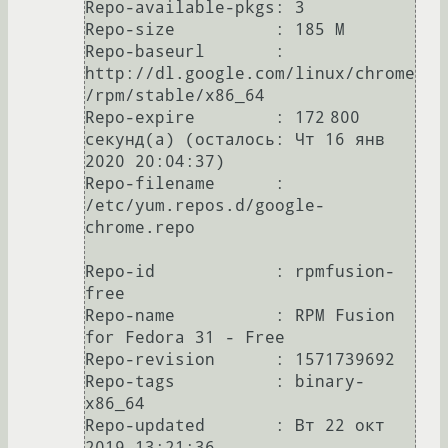
Repo-available-pkgs: 3

Repo-size          : 185 M

Repo-baseurl       : 
http://dl.google.com/linux/chrome
/rpm/stable/x86_64

Repo-expire        : 172 800 
секунд(а) (осталось: Чт 16 янв 
2020 20:04:37)

Repo-filename      : 
/etc/yum.repos.d/google-
chrome.repo

Repo-id            : rpmfusion-
free

Repo-name          : RPM Fusion 
for Fedora 31 - Free

Repo-revision      : 1571739692

Repo-tags          : binary-
x86_64

Repo-updated       : Вт 22 окт 
2019 13:21:36
