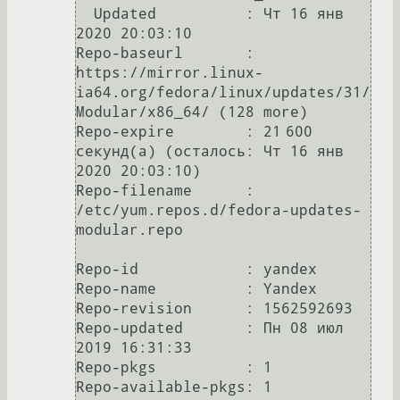
  Updated          : Чт 16 янв 
2020 20:03:10

Repo-baseurl       : 
https://mirror.linux-
ia64.org/fedora/linux/updates/31/
Modular/x86_64/ (128 more)

Repo-expire        : 21 600 
секунд(а) (осталось: Чт 16 янв 
2020 20:03:10)

Repo-filename      : 
/etc/yum.repos.d/fedora-updates-
modular.repo

Repo-id            : yandex

Repo-name          : Yandex

Repo-revision      : 1562592693

Repo-updated       : Пн 08 июл 
2019 16:31:33

Repo-pkgs          : 1

Repo-available-pkgs: 1
