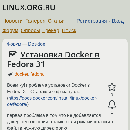
LINUX.ORG.RU
Новости
Галерея
Статьи
Регистрация
-
Вход
Форум
Опросы
Трекер
Поиск
Форум
—
Desktop
Установка Docker в
Fedora 31
docker
,
fedora
Всем ку! проблема установки Docker в
Fedora 31. Ставлю из оф мануала
0
(
https://docs.docker.com/install/linux/docker-
ce/fedora/
)
1
первая проблема в том что не добавляется
докер репозиторий, только если руками положить
файл в нужную директорию