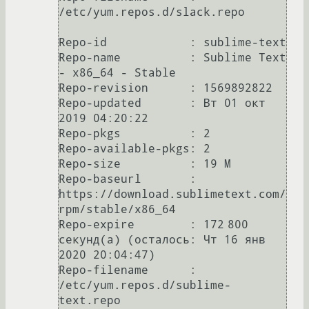
/etc/yum.repos.d/slack.repo

Repo-id            : sublime-text

Repo-name          : Sublime Text 
- x86_64 - Stable

Repo-revision      : 1569892822

Repo-updated       : Вт 01 окт 
2019 04:20:22

Repo-pkgs          : 2

Repo-available-pkgs: 2

Repo-size          : 19 M

Repo-baseurl       : 
https://download.sublimetext.com/
rpm/stable/x86_64

Repo-expire        : 172 800 
секунд(а) (осталось: Чт 16 янв 
2020 20:04:47)

Repo-filename      : 
/etc/yum.repos.d/sublime-
text.repo
