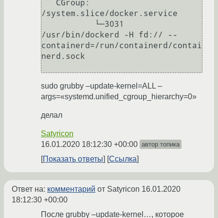
   CGroup: 
/system.slice/docker.service

           └─3031 
/usr/bin/dockerd -H fd:// --
containerd=/run/containerd/contai
nerd.sock

sudo grubby –update-kernel=ALL –
args=«systemd.unified_cgroup_hierarchy=0»
делал
Satyricon
16.01.2020 18:12:30 +00:00
автор топика
Показать ответы
Ссылка
Ответ на:
комментарий
от Satyricon
16.01.2020
18:12:30 +00:00
После grubby –update-kernel…, которое