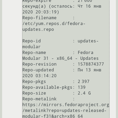
Repo-expire        : 21 600 
секунд(а) (осталось: Чт 16 янв 
2020 20:03:19)

Repo-filename      : 
/etc/yum.repos.d/fedora-
updates.repo

Repo-id            : updates-
modular

Repo-name          : Fedora 
Modular 31 - x86_64 - Updates

Repo-revision      : 1578874377

Repo-updated       : Пн 13 янв 
2020 03:14:20

Repo-pkgs          : 2 397

Repo-available-pkgs: 139

Repo-size          : 2.4 G

Repo-metalink      : 
https://mirrors.fedoraproject.org
/metalink?repo=updates-released-
modular-f31&arch=x86_64
