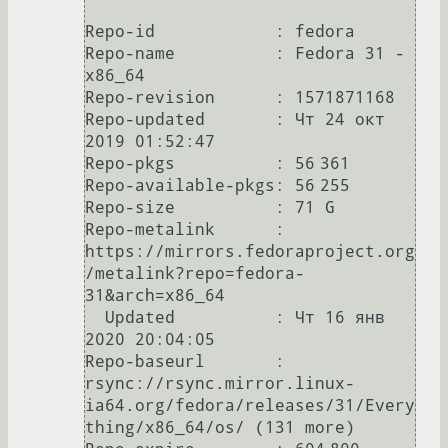
Repo-id            : fedora

Repo-name          : Fedora 31 - 
x86_64

Repo-revision      : 1571871168

Repo-updated       : Чт 24 окт 
2019 01:52:47

Repo-pkgs          : 56 361

Repo-available-pkgs: 56 255

Repo-size          : 71 G

Repo-metalink      : 
https://mirrors.fedoraproject.org
/metalink?repo=fedora-
31&arch=x86_64

  Updated          : Чт 16 янв 
2020 20:04:05

Repo-baseurl       : 
rsync://rsync.mirror.linux-
ia64.org/fedora/releases/31/Every
thing/x86_64/os/ (131 more)
