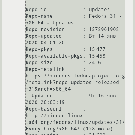
Repo-id            : updates

Repo-name          : Fedora 31 - 
x86_64 - Updates

Repo-revision      : 1578961908

Repo-updated       : Вт 14 янв 
2020 04:01:20

Repo-pkgs          : 15 477

Repo-available-pkgs: 15 458

Repo-size          : 24 G

Repo-metalink      : 
https://mirrors.fedoraproject.org
/metalink?repo=updates-released-
f31&arch=x86_64

  Updated          : Чт 16 янв 
2020 20:03:19

Repo-baseurl       : 
http://mirror.linux-
ia64.org/fedora/linux/updates/31/
Everything/x86_64/ (128 more)
