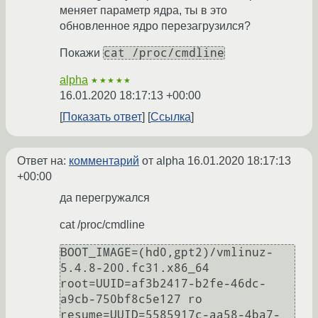
меняет параметр ядра, ты в это
обновленное ядро перезагрузился?
cat /proc/cmdline
Покажи
alpha
★★★★★
16.01.2020 18:17:13 +00:00
Показать ответ
Ссылка
Ответ на:
комментарий
от alpha
16.01.2020 18:17:13
+00:00
да перегружался
cat /proc/cmdline
BOOT_IMAGE=(hd0,gpt2)/vmlinuz-
5.4.8-200.fc31.x86_64 
root=UUID=af3b2417-b2fe-46dc-
a9cb-750bf8c5e127 ro 
resume=UUID=5585917c-aa58-4ba7-