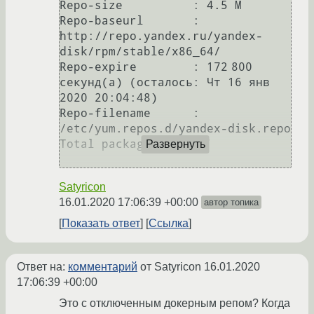
Repo-size          : 4.5 M

Repo-baseurl       : 
http://repo.yandex.ru/yandex-
disk/rpm/stable/x86_64/

Repo-expire        : 172 800 
секунд(а) (осталось: Чт 16 янв 
2020 20:04:48)

Repo-filename      : 
/etc/yum.repos.d/yandex-disk.repo

Total packages: 77 747

Развернуть
Satyricon
16.01.2020 17:06:39 +00:00
автор топика
Показать ответ
Ссылка
Ответ на:
комментарий
от Satyricon
16.01.2020
17:06:39 +00:00
Это с отключенным докерным репом? Когда