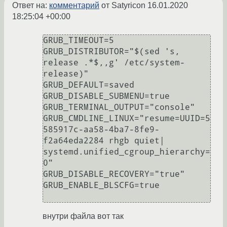
Ответ на:
комментарий
от Satyricon
16.01.2020
18:25:04 +00:00
GRUB_TIMEOUT=5

GRUB_DISTRIBUTOR="$(sed 's, 
release .*$,,g' /etc/system-
release)"

GRUB_DEFAULT=saved

GRUB_DISABLE_SUBMENU=true

GRUB_TERMINAL_OUTPUT="console"

GRUB_CMDLINE_LINUX="resume=UUID=5
585917c-aa58-4ba7-8fe9-
f2a64eda2284 rhgb quiet| 
systemd.unified_cgroup_hierarchy=
0"

GRUB_DISABLE_RECOVERY="true"

GRUB_ENABLE_BLSCFG=true

внутри файла вот так