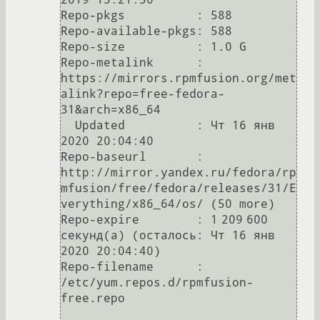
Repo-pkgs          : 588

Repo-available-pkgs: 588

Repo-size          : 1.0 G

Repo-metalink      : 
https://mirrors.rpmfusion.org/met
alink?repo=free-fedora-
31&arch=x86_64

  Updated          : Чт 16 янв 
2020 20:04:40

Repo-baseurl       : 
http://mirror.yandex.ru/fedora/rp
mfusion/free/fedora/releases/31/E
verything/x86_64/os/ (50 more)

Repo-expire        : 1 209 600 
секунд(а) (осталось: Чт 16 янв 
2020 20:04:40)

Repo-filename      : 
/etc/yum.repos.d/rpmfusion-
free.repo
