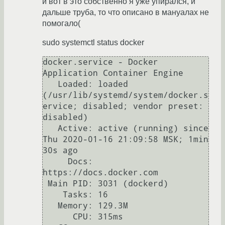
и вот в это собственно я уже упирался, и
дальше труба, то что описано в мануалах не
помогало(
sudo systemctl status docker
docker.service - Docker 
Application Container Engine

   Loaded: loaded 
(/usr/lib/systemd/system/docker.s
ervice; disabled; vendor preset: 
disabled)

   Active: active (running) since 
Thu 2020-01-16 21:09:58 MSK; 1min 
30s ago

     Docs: 
https://docs.docker.com

 Main PID: 3031 (dockerd)

    Tasks: 16

   Memory: 129.3M

      CPU: 315ms
