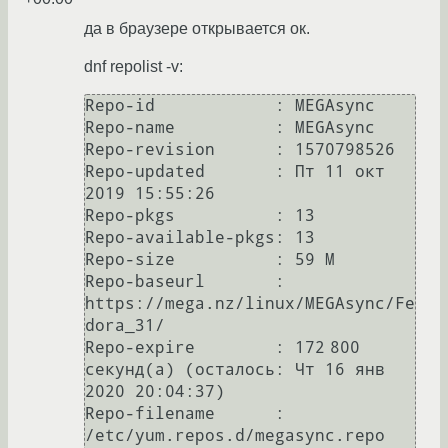
да в браузере открывается ок.
dnf repolist -v:
Repo-id            : MEGAsync

Repo-name          : MEGAsync

Repo-revision      : 1570798526

Repo-updated       : Пт 11 окт 
2019 15:55:26

Repo-pkgs          : 13

Repo-available-pkgs: 13

Repo-size          : 59 M

Repo-baseurl       : 
https://mega.nz/linux/MEGAsync/Fe
dora_31/

Repo-expire        : 172 800 
секунд(а) (осталось: Чт 16 янв 
2020 20:04:37)

Repo-filename      : 
/etc/yum.repos.d/megasync.repo
