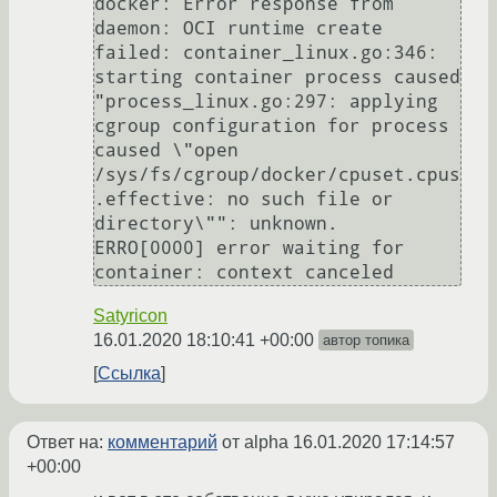
docker: Error response from 
daemon: OCI runtime create 
failed: container_linux.go:346: 
starting container process caused 
"process_linux.go:297: applying 
cgroup configuration for process 
caused \"open 
/sys/fs/cgroup/docker/cpuset.cpus
.effective: no such file or 
directory\"": unknown.

ERRO[0000] error waiting for 
Satyricon
16.01.2020 18:10:41 +00:00
автор топика
Ссылка
Ответ на:
комментарий
от alpha
16.01.2020 17:14:57
+00:00