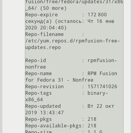
fusion/free/fedora/updates/31/x86
_64/ (50 more)

Repo-expire        : 172 800 
секунд(а) (осталось: Чт 16 янв 
2020 20:04:40)

Repo-filename      : 
/etc/yum.repos.d/rpmfusion-free-
updates.repo

Repo-id            : rpmfusion-
nonfree

Repo-name          : RPM Fusion 
for Fedora 31 - Nonfree

Repo-revision      : 1571741026

Repo-tags          : binary-
x86_64

Repo-updated       : Вт 22 окт 
2019 13:43:47

Repo-pkgs          : 218

Repo-available-pkgs: 218

Repo-size          : 1.1 G
