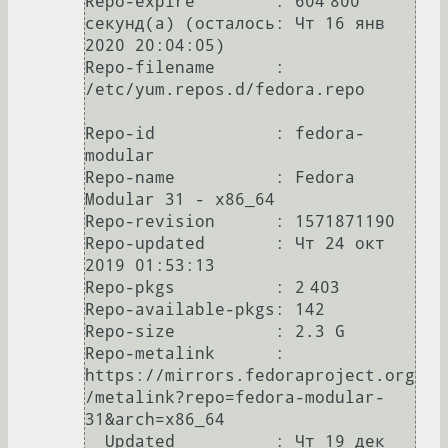
Repo-expire        : 604 800 
секунд(а) (осталось: Чт 16 янв 
2020 20:04:05)

Repo-filename      : 
/etc/yum.repos.d/fedora.repo

Repo-id            : fedora-
modular

Repo-name          : Fedora 
Modular 31 - x86_64

Repo-revision      : 1571871190

Repo-updated       : Чт 24 окт 
2019 01:53:13

Repo-pkgs          : 2 403

Repo-available-pkgs: 142

Repo-size          : 2.3 G

Repo-metalink      : 
https://mirrors.fedoraproject.org
/metalink?repo=fedora-modular-
31&arch=x86_64

  Updated          : Чт 19 дек 