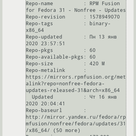
Repo-name          : RPM Fusion 
for Fedora 31 - Nonfree - Updates

Repo-revision      : 1578949070

Repo-tags          : binary-
x86_64

Repo-updated       : Пн 13 янв 
2020 23:57:51

Repo-pkgs          : 60

Repo-available-pkgs: 60

Repo-size          : 420 M

Repo-metalink      : 
https://mirrors.rpmfusion.org/met
alink?repo=nonfree-fedora-
updates-released-31&arch=x86_64

  Updated          : Чт 16 янв 
2020 20:04:41

Repo-baseurl       : 
http://mirror.yandex.ru/fedora/rp
mfusion/nonfree/fedora/updates/31
/x86_64/ (50 more)
