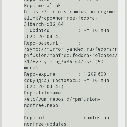
Repo-metalink      : 
https://mirrors.rpmfusion.org/met
alink?repo=nonfree-fedora-
31&arch=x86_64

  Updated          : Чт 16 янв 
2020 20:04:42

Repo-baseurl       : 
rsync://mirror.yandex.ru/fedora/r
pmfusion/nonfree/fedora/releases/
31/Everything/x86_64/os/ (50 
more)

Repo-expire        : 1 209 600 
секунд(а) (осталось: Чт 16 янв 
2020 20:04:42)

Repo-filename      : 
/etc/yum.repos.d/rpmfusion-
nonfree.repo

Repo-id            : rpmfusion-
nonfree-updates
