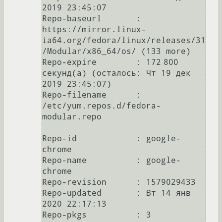
2019 23:45:07

Repo-baseurl       : 
https://mirror.linux-
ia64.org/fedora/linux/releases/31
/Modular/x86_64/os/ (133 more)

Repo-expire        : 172 800 
секунд(а) (осталось: Чт 19 дек 
2019 23:45:07)

Repo-filename      : 
/etc/yum.repos.d/fedora-
modular.repo

Repo-id            : google-
chrome

Repo-name          : google-
chrome

Repo-revision      : 1579029433

Repo-updated       : Вт 14 янв 
2020 22:17:13

Repo-pkgs          : 3
