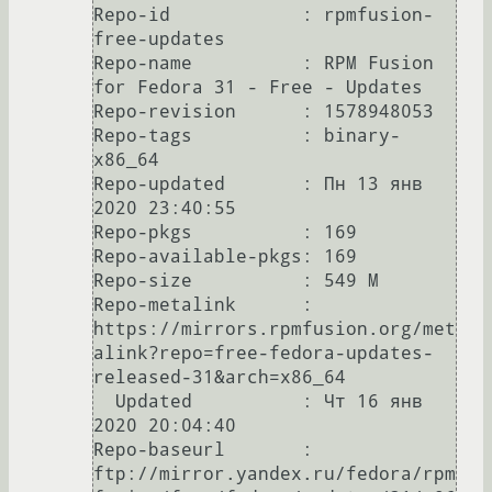
Repo-id            : rpmfusion-
free-updates

Repo-name          : RPM Fusion 
for Fedora 31 - Free - Updates

Repo-revision      : 1578948053

Repo-tags          : binary-
x86_64

Repo-updated       : Пн 13 янв 
2020 23:40:55

Repo-pkgs          : 169

Repo-available-pkgs: 169

Repo-size          : 549 M

Repo-metalink      : 
https://mirrors.rpmfusion.org/met
alink?repo=free-fedora-updates-
released-31&arch=x86_64

  Updated          : Чт 16 янв 
2020 20:04:40

Repo-baseurl       : 
ftp://mirror.yandex.ru/fedora/rpm