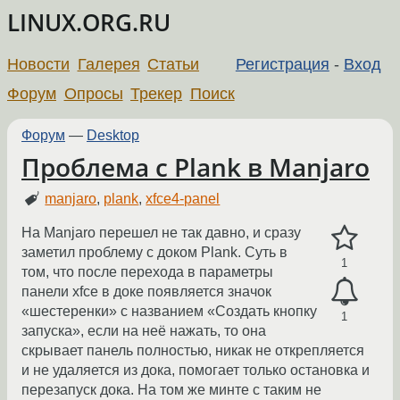
LINUX.ORG.RU
Новости
Галерея
Статьи
Регистрация
-
Вход
Форум
Опросы
Трекер
Поиск
Форум
—
Desktop
Проблема с Plank в Manjaro
manjaro
,
plank
,
xfce4-panel
На Manjaro перешел не так давно, и сразу
заметил проблему с доком Plank. Суть в
1
том, что после перехода в параметры
панели xfce в доке появляется значок
«шестеренки» с названием «Создать кнопку
1
запуска», если на неё нажать, то она
скрывает панель полностью, никак не открепляется
и не удаляется из дока, помогает только остановка и
перезапуск дока. На том же минте с таким не