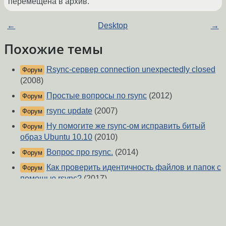
перемещена в архив.
←
Desktop
→
Похожие темы
Rsync-сервер connection unexpectedly closed
Форум
(2008)
Простые вопросы по rsync
(2012)
Форум
rsync update
(2007)
Форум
Ну помогите же rsync-ом исправить битый
Форум
образ Ubuntu 10.10
(2010)
Вопрос про rsync.
(2014)
Форум
Как проверить идентичность файлов и папок с
Форум
помощью rsync?
(2017)
rsync opendir failed: Permission denied (13)
Форум
(2023)
rsync не хочет качать зеркало...
(2009)
Форум