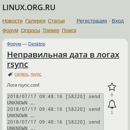
LINUX.ORG.RU
Новости
Галерея
Статьи
Регистрация
-
Вход
Форум
Опросы
Трекер
Поиск
Форум
—
Desktop
Неправильная дата в логах
rsync
centos
,
rsync
Логи rsync.conf
0
2018/07/17 09:48:16 [58220] send 
UNKNOWN ….

2018/07/17 09:48:16 [58220] send 
1
UNKNOWN ….

2018/07/17 09:48:16 [58220] send 
UNKNOWN ….
