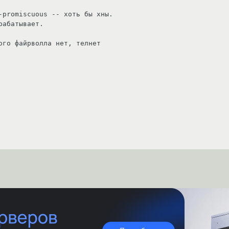
-promiscuous -- хоть бы хны.

абатывает.

ого файрволла нет, телнет
