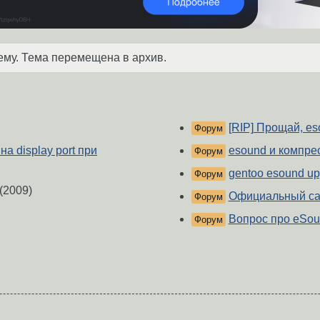
ему. Тема перемещена в архив.
[RIP] Прощай, eso
Форум
а display port при
esound и компре
Форум
gentoo esound u
Форум
(2009)
Официальный са
Форум
Вопрос про eSoun
Форум