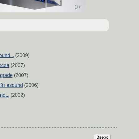
und...
(2009)
ссия
(2007)
pgrade
(2007)
йт esound
(2006)
d...
(2002)
Вверх