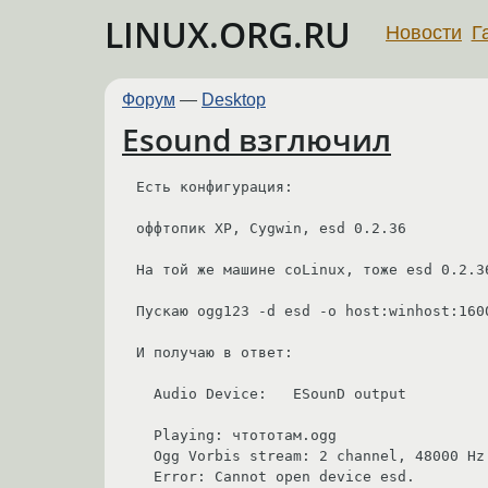
LINUX.ORG.RU
Новости
Г
Форум
—
Desktop
Esound взглючил
Есть конфигурация: 

оффтопик XP, Cygwin, esd 0.2.36 

На той же машине coLinux, тоже esd 0.2.36
Пускаю ogg123 -d esd -o host:winhost:1600
И получаю в ответ:

  Audio Device:   ESounD output

  Playing: чтототам.ogg

  Ogg Vorbis stream: 2 channel, 48000 Hz

  Error: Cannot open device esd.
