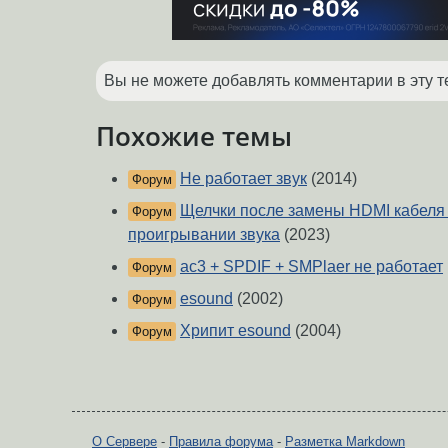
Вы не можете добавлять комментарии в эту т
Похожие темы
Не работает звук
(2014)
Форум
Щелчки после замены HDMI кабеля н
Форум
проигрывании звука
(2023)
ac3 + SPDIF + SMPlaer не работает
Форум
esound
(2002)
Форум
Хрипит esound
(2004)
Форум
О Сервере
-
Правила форума
-
Разметка Markdown