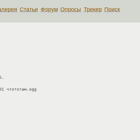
алерея
Статьи
Форум
Опросы
Трекер
Поиск
.

1 чтототам.ogg 
