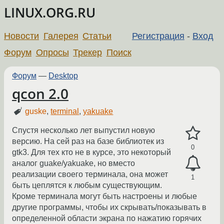
LINUX.ORG.RU
Новости
Галерея
Статьи
Регистрация
-
Вход
Форум
Опросы
Трекер
Поиск
Форум
—
Desktop
qcon 2.0
guske
,
terminal
,
yakuake
Спустя несколько лет выпустил новую
версию. На сей раз на базе библиотек из
0
gtk3. Для тех кто не в курсе, это некоторый
аналог guake/yakuake, но вместо
реализации своего терминала, она может
1
быть цеплятся к любым существующим.
Кроме терминала могут быть настроены и любые
другие программы, чтобы их скрывать/показывать в
определенной области экрана по нажатию горячих