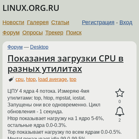
LINUX.ORG.RU
Новости
Галерея
Статьи
Регистрация
-
Вход
Форум
Опросы
Трекер
Поиск
Форум
—
Desktop
Показания загрузки CPU в
разных утилитах
cpu
,
htop
,
load average
,
top
ЦПУ 4 ядра 4 потока. Измеряю 4мя
утилитами: top, htop, mpstat, iostat.
0
Запущены они все одновременно. Цикл
обновления - 1 секунда.
Htop показывает нагрузку на 1 ядро 5-6%,
2
остальные ядра 0.0-0.3%.
Top показывает нагрузку по всем ядрам 0.0-0.5%.
Mpstat показывает idle 99.0-99.5%.