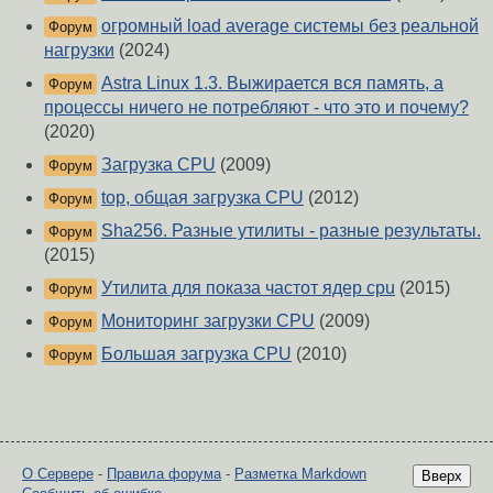
огромный load average системы без реальной
Форум
нагрузки
(2024)
Astra Linux 1.3. Выжирается вся память, а
Форум
процессы ничего не потребляют - что это и почему?
(2020)
Загрузка CPU
(2009)
Форум
top, общая загрузка CPU
(2012)
Форум
Sha256. Разные утилиты - разные результаты.
Форум
(2015)
Утилита для показа частот ядер cpu
(2015)
Форум
Мониторинг загрузки CPU
(2009)
Форум
Большая загрузка CPU
(2010)
Форум
О Сервере
-
Правила форума
-
Разметка Markdown
Вверх