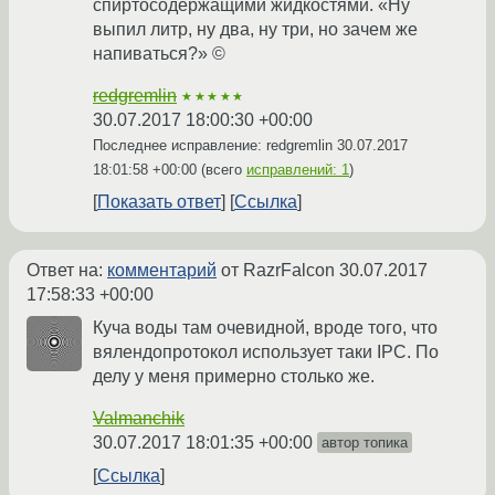
спиртосодержащими жидкостями. «Ну
выпил литр, ну два, ну три, но зачем же
напиваться?» ©
redgremlin
★★★★★
30.07.2017 18:00:30 +00:00
Последнее исправление: redgremlin
30.07.2017
18:01:58 +00:00
(всего
исправлений: 1
)
Показать ответ
Ссылка
Ответ на:
комментарий
от RazrFalcon
30.07.2017
17:58:33 +00:00
Куча воды там очевидной, вроде того, что
вялендопротокол использует таки IPC. По
делу у меня примерно столько же.
Valmanchik
30.07.2017 18:01:35 +00:00
автор топика
Ссылка