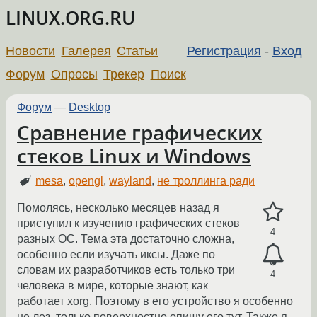
LINUX.ORG.RU
Новости
Галерея
Статьи
Регистрация
-
Вход
Форум
Опросы
Трекер
Поиск
Форум
—
Desktop
Сравнение графических
стеков Linux и Windows
mesa
,
opengl
,
wayland
,
не троллинга ради
Помолясь, несколько месяцев назад я
приступил к изучению графических стеков
4
разных ОС. Тема эта достаточно сложна,
особенно если изучать иксы. Даже по
словам их разработчиков есть только три
4
человека в мире, которые знают, как
работает xorg. Поэтому в его устройство я особенно
не лез, только поверхностно опишу его тут. Также я,