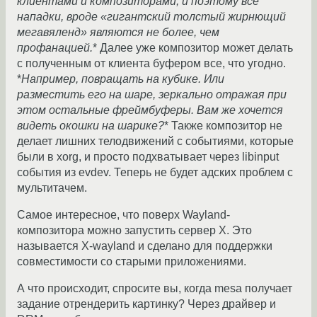
клиентами и композиторами, и поэтому все
нападки, вроде «гигантский толстый жирнющий
мегавяленд» являются не более, чем
профанацией.
* Далее уже композитор может делать
с полученным от клиента буфером все, что угодно.
*
Например, повращать на кубике. Или
разместить его на шаре, зеркально отражая при
этом остальные фреймбуферы. Вам же хочется
видеть окошки на шарике?
* Также композитор не
делает лишних телодвижений с событиями, которые
были в xorg, и просто подхватывает через libinput
события из evdev. Теперь не будет адских проблем с
мультитачем.
Самое интересное, что поверх Wayland-
композитора можно запустить сервер X. Это
называется X-wayland и сделано для поддержки
совместимости со старыми приложениями.
А что происходит, спросите вы, когда mesa получает
задание отрендерить картинку? Через драйвер и