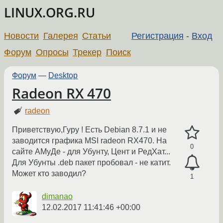
LINUX.ORG.RU
Новости
Галерея
Статьи
Регистрация
-
Вход
Форум
Опросы
Трекер
Поиск
Форум
—
Desktop
Radeon RX 470
radeon
Приветствую,Гуру ! Есть Debian 8.7.1 и не
заводится графика MSI radeon RX470. На
0
сайте АМуДе - для Убунту, Цент и РедХат...
Для Убунты .deb пакет пробовал - не катит.
Может кто заводил?
1
dimanao
12.02.2017 11:41:46 +00:00