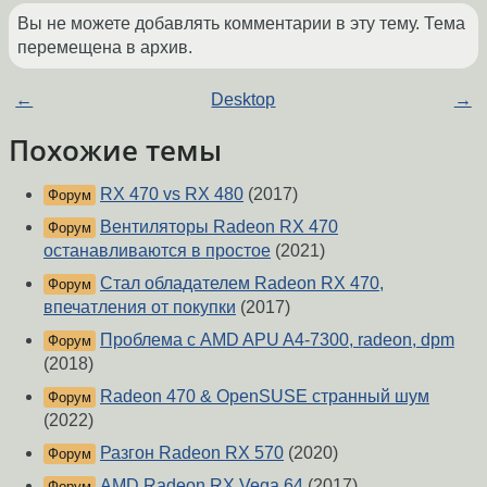
Вы не можете добавлять комментарии в эту тему. Тема
перемещена в архив.
←
Desktop
→
Похожие темы
RX 470 vs RX 480
(2017)
Форум
Вентиляторы Radeon RX 470
Форум
останавливаются в простое
(2021)
Стал обладателем Radeon RX 470,
Форум
впечатления от покупки
(2017)
Проблема с AMD APU A4-7300, radeon, dpm
Форум
(2018)
Radeon 470 & OpenSUSE странный шум
Форум
(2022)
Разгон Radeon RX 570
(2020)
Форум
AMD Radeon RX Vega 64
(2017)
Форум