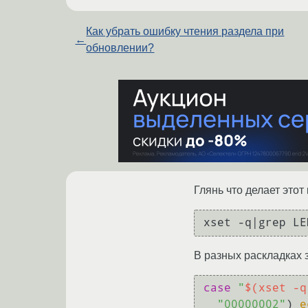
Как убрать ошибку чтения раздела при
←
обновлении?
Глянь что делает этот 
xset -q|grep LE
В разных раскладках 
case
"
$(xset -q
"00000002"
) 
e