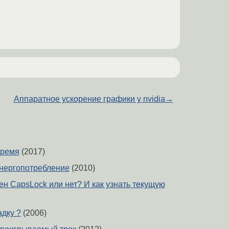
Аппаратное ускорение графики у nvidia
→
время
(2017)
энергопотребление
(2010)
ен CapsLock или нет? И как узнать текущую
адку ?
(2006)