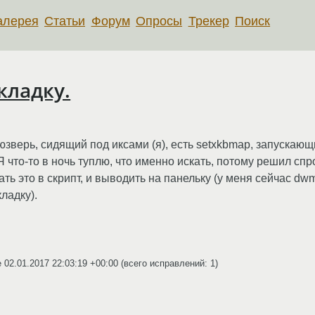
алерея
Статьи
Форум
Опросы
Трекер
Поиск
кладку.
 юзверь, сидящий под иксами (я), есть setxkbmap, запускающ
что-то в ночь туплю, что именно искать, потому решил спро
ать это в скрипт, и выводить на панельку (у меня сейчас dw
ладку).
e
02.01.2017 22:03:19 +00:00
(всего исправлений: 1)