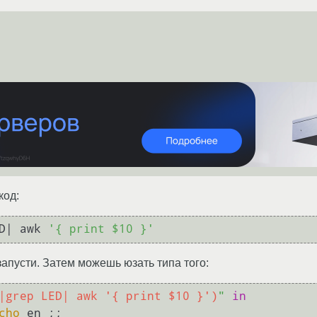
код:
D| awk 
'{ print $10 }'
запусти. Затем можешь юзать типа того:
|grep LED| awk '{ print $10 }')
"
in
cho
 en ;;
