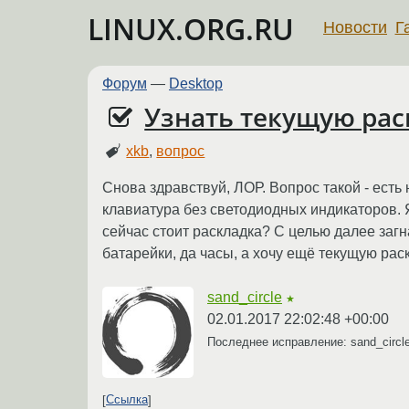
LINUX.ORG.RU
Новости
Г
Форум
—
Desktop
Узнать текущую рас
xkb
,
вопрос
Снова здравствуй, ЛОР. Вопрос такой - есть
клавиатура без светодиодных индикаторов. Я 
сейчас стоит раскладка? С целью далее загн
батарейки, да часы, а хочу ещё текущую раск
sand_circle
★
02.01.2017 22:02:48 +00:00
Последнее исправление: sand_circl
Ссылка