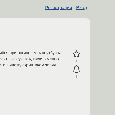
Регистрация
-
Вход
ийся при логине, есть ноутбучная
сить: как узнать, какая именно
1
m, и вывожу скриптиком заряд
1