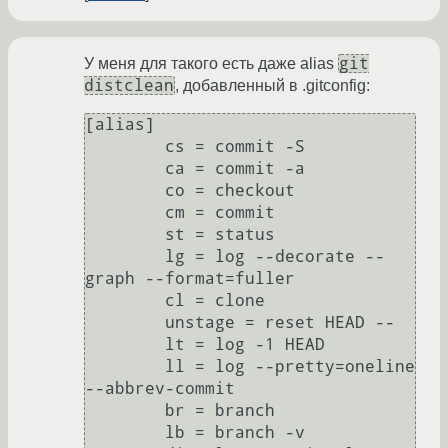
git
У меня для такого есть даже alias
distclean
, добавленный в .gitconfig:
[alias]

        cs = commit -S

        ca = commit -a

        co = checkout

        cm = commit

        st = status

        lg = log --decorate --
graph --format=fuller

        cl = clone

        unstage = reset HEAD --

        lt = log -1 HEAD

        ll = log --pretty=oneline 
--abbrev-commit

        br = branch

        lb = branch -v
