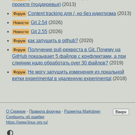
проекте (поддеревья)
(2013)
Content tracking для /, но без идиотизма
(2013)
Форум
Git 2.54
(2026)
Новости
Git 2.55
(2026)
Новости
как запушить в github?
(2020)
Форум
Получение pull-реквеста в Git. Почему на
Форум
GitHub показывает 5 файлов с конфликтами, а при
слиянии надо обработать over 30 файлов?
(2019)
Не могу запушить изменения из локальной
Форум
ветки experimental в удаленную experimental
(2018)
О Сервере
-
Правила форума
-
Разметка Markdown
Вверх
Сообщить об ошибке
https://www.linux.org.ru/