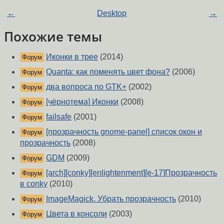
←
Desktop
→
Похожие темы
Иконки в трее
(2014)
Форум
Quanta: как поменять цвет фона?
(2006)
Форум
два вопроса по GTK+
(2002)
Форум
[чёрнотема] Иконки
(2008)
Форум
failsafe
(2001)
Форум
[прозрачность gnome-panel] список окон и
Форум
прозрачность
(2008)
GDM
(2009)
Форум
[arch][conky][enlightenment][e-17]Прозрачность
Форум
в conky
(2010)
ImageMagick. Убрать прозрачность
(2010)
Форум
Цвета в консоли
(2003)
Форум