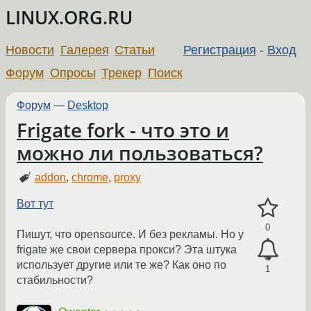
LINUX.ORG.RU
Новости
Галерея
Статьи
Регистрация
-
Вход
Форум
Опросы
Трекер
Поиск
Форум
—
Desktop
Frigate fork - что это и
можно ли пользоваться?
addon
,
chrome
,
proxy
Вот тут
0
Пишут, что opensource. И без рекламы. Но у
frigate же свои сервера прокси? Эта штука
использует другие или те же? Как оно по
1
стабильности?