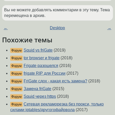
Вы не можете добавлять комментарии в эту тему. Тема
перемещена в архив.
←
Desktop
→
Похожие темы
Squid vs friGate
(2019)
Форум
tor browser и frigate
(2018)
Форум
Frigate разошелся
(2016)
Форум
frigate RIP для России
(2017)
Форум
FriGate сдох - какая есть замена?
(2018)
Форум
Замена friGate
(2015)
Форум
Squid через https
(2018)
Форум
Сетевая рекламорезка без прокси, только
Форум
силами iptables/другогофайрвола
(2017)