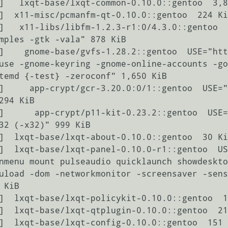
]   lxqt-base/lxqt-common-0.10.0::gentoo  3,8
]  x11-misc/pcmanfm-qt-0.10.0::gentoo  224 Ki
]   x11-libs/libfm-1.2.3-r1:0/4.3.0::gentoo 
mples -gtk -vala" 878 KiB

]    gnome-base/gvfs-1.28.2::gentoo  USE="htt
use -gnome-keyring -gnome-online-accounts -go
temd {-test} -zeroconf" 1,650 KiB

]     app-crypt/gcr-3.20.0:0/1::gentoo  USE=
294 KiB

]      app-crypt/p11-kit-0.23.2::gentoo  USE=
32 (-x32)" 999 KiB

]  lxqt-base/lxqt-about-0.10.0::gentoo  30 Ki
]  lxqt-base/lxqt-panel-0.10.0-r1::gentoo  US
nmenu mount pulseaudio quicklaunch showdeskto
uload -dom -networkmonitor -screensaver -sens
KiB

]  lxqt-base/lxqt-policykit-0.10.0::gentoo  1
]  lxqt-base/lxqt-qtplugin-0.10.0::gentoo  21
]  lxqt-base/lxqt-config-0.10.0::gentoo  151 