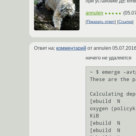
при установке ДЕ eme
annulen
(
05.0
★★★★★
Показать ответ
Ссылка
Ответ на:
комментарий
от annulen
05.07.2016
ничего не удаляется
~ $ emerge -avt
These are the p
Calculating dep
[ebuild  N     
oxygen (policyk
KiB

[ebuild  N     
[ebuild  N     