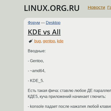
LINUX.ORG.RU
Новости
Г
Форум
—
Desktop
KDE vs All
bug
,
gentoo
,
kde
Вводные:
- Gentoo,
- ~amd64,
- KDE_5.
Есть такая фича: ставлю любое ДЕ параллель
КДЕ5, куча приложений начинает глючить:
- konsole падает после нажатия любой клави