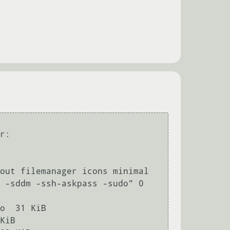
r:

out filemanager icons minimal 
 -sddm -ssh-askpass -sudo" 0 
o  31 KiB

KiB
