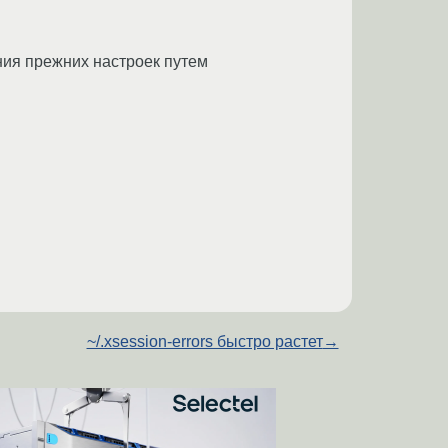
ния прежних настроек путем
~/.xsession-errors быстро растет
→