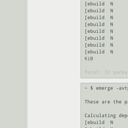
[ebuild  N     
[ebuild  N     
[ebuild  N     
[ebuild  N     
[ebuild  N     
[ebuild  N     
[ebuild  N     
[ebuild  N     
KiB

Total: 22 packa
~ $ emerge -avt
These are the p
Calculating dep
[ebuild  N     