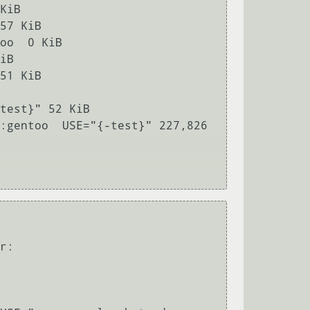
KiB

57 KiB

oo  0 KiB

iB

51 KiB

test}" 52 KiB

:gentoo  USE="{-test}" 227,826 
r:
