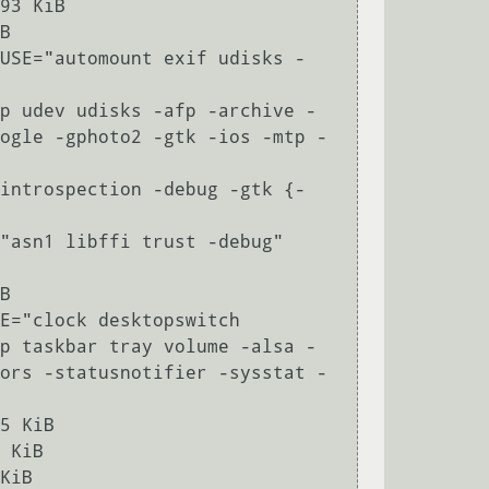
93 KiB

B

 USE="automount exif udisks -
p udev udisks -afp -archive -
ogle -gphoto2 -gtk -ios -mtp -
"introspection -debug -gtk {-
"asn1 libffi trust -debug" 
B

E="clock desktopswitch 
p taskbar tray volume -alsa -
ors -statusnotifier -sysstat -
5 KiB

 KiB

KiB
