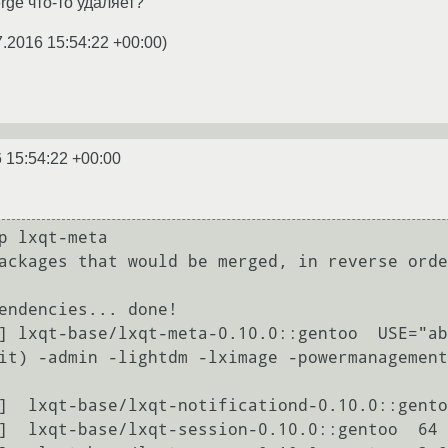
rge что-то удаляет?
7.2016 15:54:22 +00:00
)
 15:54:22 +00:00
p lxqt-meta

ackages that would be merged, in reverse orde
endencies... done!

] lxqt-base/lxqt-meta-0.10.0::gentoo  USE="ab
it) -admin -lightdm -lximage -powermanagement
]  lxqt-base/lxqt-notificationd-0.10.0::gento
]  lxqt-base/lxqt-session-0.10.0::gentoo  64 