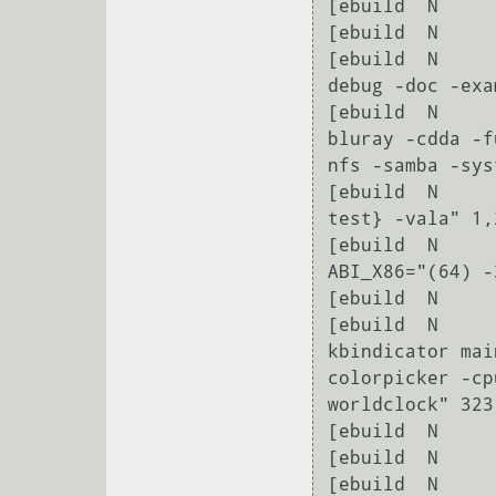
[ebuild  N     
[ebuild  N     
[ebuild  N     
debug -doc -exa
[ebuild  N     
bluray -cdda -f
nfs -samba -sys
[ebuild  N     
test} -vala" 1,
[ebuild  N     
ABI_X86="(64) -
[ebuild  N     
[ebuild  N     
kbindicator mai
colorpicker -cp
worldclock" 323 
[ebuild  N     
[ebuild  N     
[ebuild  N     