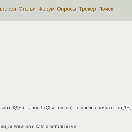
алерея
Статьи
Форум
Опросы
Трекер
Поиск
но с КДЕ (ставил LxQt и Lumina), то после логина в это ДЕ
ши, анлогично с kate и остальными