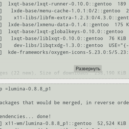
]  lxqt-base/lxqt-runner-0.10.0::gentoo  189 
]   lxde-base/menu-cache-1.0.1:0/2::gentoo  2
]    x11-libs/libfm-extra-1.2.3:0/4.3.0::gent
]  lxde-base/lxmenu-data-0.1.4::gentoo  175 K
]  lxqt-base/lxqt-globalkeys-0.10.0::gentoo  
]   lxqt-base/liblxqt-0.10.0::gentoo  76 KiB

]    dev-libs/libqtxdg-1.3.0::gentoo  USE="{-
]  kde-frameworks/oxygen-icons-5.23.0:5/5.23:
Развернуть
ges (22 new), Size of downloads: 238,190 KiB
p =lumina-0.8.8_p1

ackages that would be merged, in reverse orde
endencies... done!

] x11-wm/lumina-0.8.8_p1::gentoo  52,524 KiB
