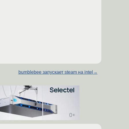
bumblebee запускает steam на intel
→