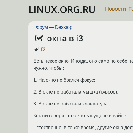
LINUX.ORG.RU
Новости
Г
Форум
—
Desktop
окна в i3
i3
Есть некое окно. Иногда, оно само по себе 
нужно, чтобы:
1. На окно не брался фокус;
2. В окне не работала мышка (курсор);
3. В окне не работала клавиатура.
Кстати говоря, это окно запущено в вайне.
Естественно, в то же время, другиe окна до