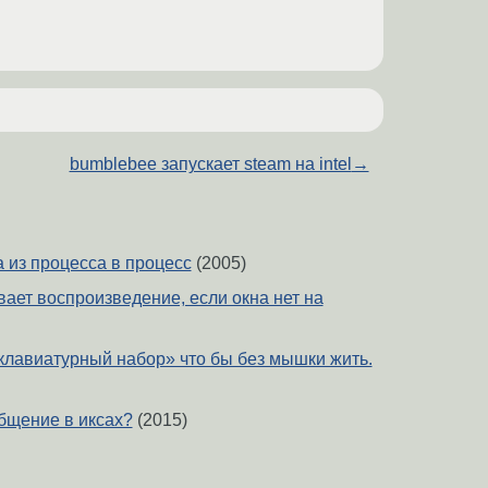
bumblebee запускает steam на intel
→
 из процесса в процесс
(2005)
ает воспроизведение, если окна нет на
«клавиатурный набор» что бы без мышки жить.
бщение в иксах?
(2015)