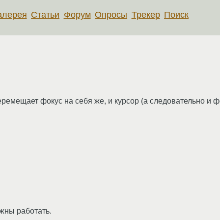
алерея
Статьи
Форум
Опросы
Трекер
Поиск
перемещает фокус на себя же, и курсор (а следовательно и 
лжны работать.