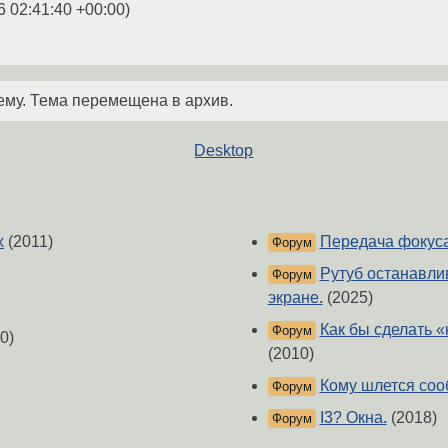
6 02:41:40 +00:00
)
ему. Тема перемещена в архив.
Desktop
х
(2011)
Передача фокуса
Форум
Рутуб останавлив
Форум
экране.
(2025)
Как бы сделать 
Форум
0)
(2010)
Кому шлется соо
Форум
I3? Окна.
(2018)
Форум