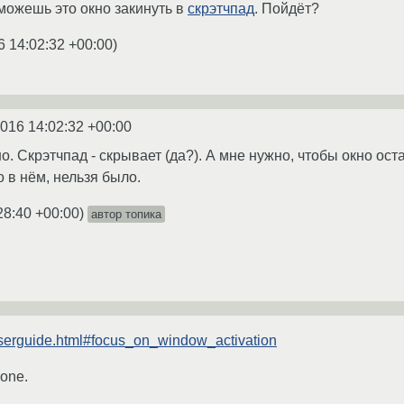
 можешь это окно закинуть в
скрэтчпад
. Пойдёт?
6 14:02:32 +00:00
)
2016 14:02:32 +00:00
о. Скрэтчпад - скрывает (да?). А мне нужно, чтобы окно ос
о в нём, нельзя было.
28:40 +00:00
)
автор топика
userguide.html#focus_on_window_activation
one.