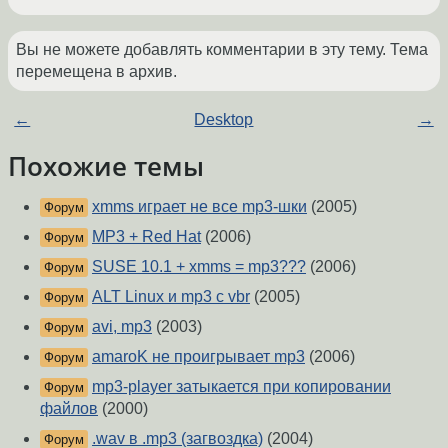
Вы не можете добавлять комментарии в эту тему. Тема
перемещена в архив.
←
Desktop
→
Похожие темы
xmms играет не все mp3-шки
(2005)
Форум
MP3 + Red Hat
(2006)
Форум
SUSE 10.1 + xmms = mp3???
(2006)
Форум
ALT Linux и mp3 c vbr
(2005)
Форум
avi, mp3
(2003)
Форум
amaroK не проигрывает mp3
(2006)
Форум
mp3-player затыкается при копировании
Форум
файлов
(2000)
.wav в .mp3 (загвоздка)
(2004)
Форум