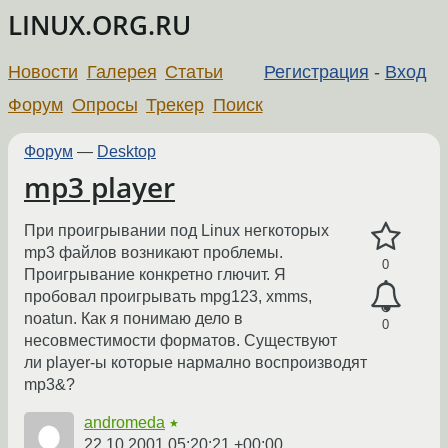
LINUX.ORG.RU
Новости
Галерея
Статьи
Регистрация
-
Вход
Форум
Опросы
Трекер
Поиск
Форум
—
Desktop
mp3 player
При проигрывании под Linux негкоторых
mp3 файлов возникают проблемы.
0
Проигрывание конкретно глючит. Я
пробовал проигрывать mpg123, xmms,
noatun. Как я понимаю дело в
0
несовместимости форматов. Существуют
ли player-ы которые нармално воспроизводят
mp3&?
andromeda
★
22.10.2001 05:20:21 +00:00