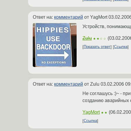
Ответ на:
комментарий
от YagMort
03.02.2006
Устройств, понимающи
Zulu
(
03.02.200
★★☆☆
Показать ответ
Ссылка
Ответ на:
комментарий
от Zulu
03.02.2006 09
Не соглашусь :)~ - пр
созданию аварийных с
YagMort
(
06.02.200
★★
Ссылка