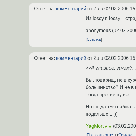
Ответ на:
комментарий
от Zulu
02.02.2006 15
Из lossy в lossy = ст
anonymous
(
02.02.200
Ссылка
Ответ на:
комментарий
от Zulu
02.02.2006 15
>>А главное, зачем?..
Вы, товарищ, не в ку
большинство? И не в 
Тогда просвещу вас. П
Но создателя сабжа за
подальше... :))
YagMort
(
03.02.200
★★
Показать ответ
Ссылка