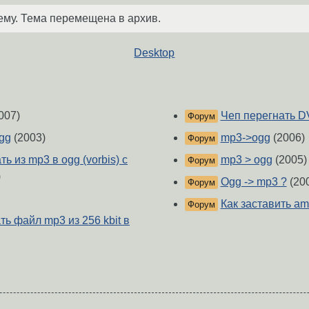
ему. Тема перемещена в архив.
Desktop
007)
Чеп перегнать DVD
Форум
gg
(2003)
mp3->ogg
(2006)
Форум
ь из mp3 в ogg (vorbis) с
mp3 > ogg
(2005)
Форум
)
Ogg -> mp3 ?
(20
Форум
Как заставить am
Форум
ь файл mp3 из 256 kbit в