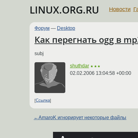
LINUX.ORG.RU
Новости
Г
Форум
—
Desktop
Как перегнать ogg в mp
subj
shuthdar
★★★
02.02.2006 13:04:58 +00:00
Ссылка
←
AmaroK игнорирует некоторые файлы