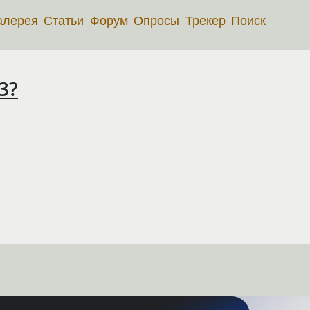
алерея
Статьи
Форум
Опросы
Трекер
Поиск
3?