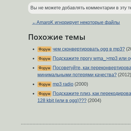
Вы не можете добавлять комментарии в эту т
←
AmaroK игнорирует некоторые файлы
Похожие темы
чем сконвертировать ogg в mp3?
(2
Форум
Подскажите прогу wma_>mp3 или o
Форум
Посоветуйте, как переконвертироват
Форум
минимальными потерями качества?
(2012
mp3 radio
(2000)
Форум
Подскажите плиз, как перекодироват
Форум
128 kbit (или в ogg)???
(2004)