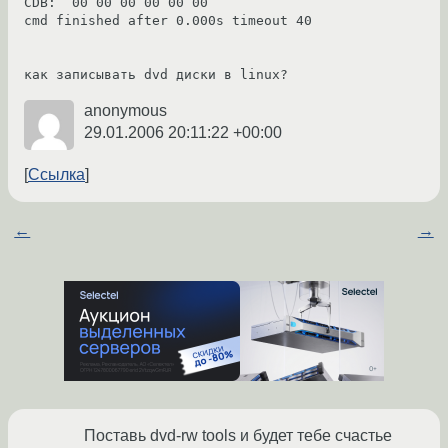
CDB:  00 00 00 00 00 00

cmd finished after 0.000s timeout 40

как записывать dvd диски в linux?
anonymous
29.01.2006 20:11:22 +00:00
Ссылка
←
→
Поставь dvd-rw tools и будет тебе счастье