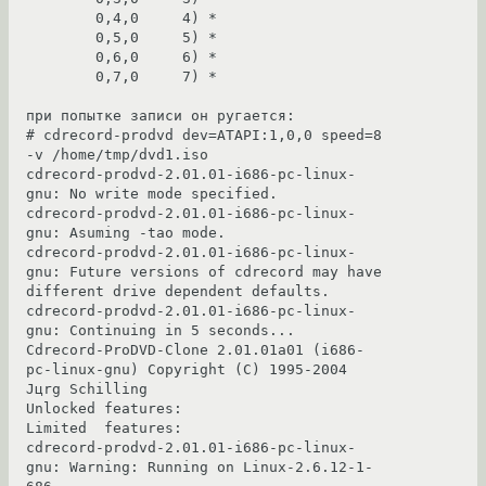
        0,4,0     4) *

        0,5,0     5) *

        0,6,0     6) *

        0,7,0     7) *

при попытке записи он ругается:

# cdrecord-prodvd dev=ATAPI:1,0,0 speed=8 
-v /home/tmp/dvd1.iso

cdrecord-prodvd-2.01.01-i686-pc-linux-
gnu: No write mode specified.

cdrecord-prodvd-2.01.01-i686-pc-linux-
gnu: Asuming -tao mode.

cdrecord-prodvd-2.01.01-i686-pc-linux-
gnu: Future versions of cdrecord may have 
different drive dependent defaults.

cdrecord-prodvd-2.01.01-i686-pc-linux-
gnu: Continuing in 5 seconds...

Cdrecord-ProDVD-Clone 2.01.01a01 (i686-
pc-linux-gnu) Copyright (C) 1995-2004 
Jцrg Schilling

Unlocked features: 

Limited  features: 

cdrecord-prodvd-2.01.01-i686-pc-linux-
gnu: Warning: Running on Linux-2.6.12-1-