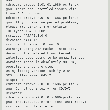
686

cdrecord-prodvd-2.01.01-i686-pc-linux-
gnu: There are unsettled issues with 
Linux-2.5 and newer.

cdrecord-prodvd-2.01.01-i686-pc-linux-
gnu: If you have unexpected problems, 
please try Linux-2.4 or Solaris.

TOC Type: 1 = CD-ROM

scsidev: 'ATAPI:1,0,0'

devname: 'ATAPI'

scsibus: 1 target: 0 lun: 0

Warning: Using ATA Packet interface.

Warning: The related Linux kernel 
interface code seems to be unmaintained.

Warning: There is absolutely NO DMA, 
operations thus are slow.

Using libscg version 'schily-0.8'

SCSI buffer size: 64512

atapi: -1

cdrecord-prodvd-2.01.01-i686-pc-linux-
gnu: Cannot do inquiry for CD/DVD-
Recorder.

cdrecord-prodvd-2.01.01-i686-pc-linux-
gnu: Input/output error. test unit ready: 
scsi sendcmd: fatal error
