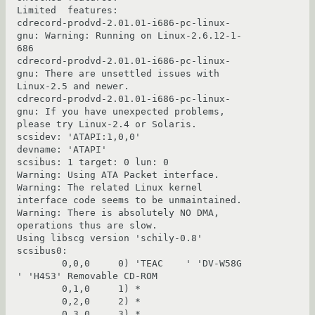
Limited  features: 

cdrecord-prodvd-2.01.01-i686-pc-linux-
gnu: Warning: Running on Linux-2.6.12-1-
686

cdrecord-prodvd-2.01.01-i686-pc-linux-
gnu: There are unsettled issues with 
Linux-2.5 and newer.

cdrecord-prodvd-2.01.01-i686-pc-linux-
gnu: If you have unexpected problems, 
please try Linux-2.4 or Solaris.

scsidev: 'ATAPI:1,0,0'

devname: 'ATAPI'

scsibus: 1 target: 0 lun: 0

Warning: Using ATA Packet interface.

Warning: The related Linux kernel 
interface code seems to be unmaintained.

Warning: There is absolutely NO DMA, 
operations thus are slow.

Using libscg version 'schily-0.8'

scsibus0:

        0,0,0     0) 'TEAC    ' 'DV-W58G         
' 'H4S3' Removable CD-ROM

        0,1,0     1) *

        0,2,0     2) *

        0,3,0     3) *
