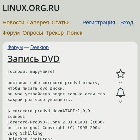
LINUX.ORG.RU
Новости
Галерея
Статьи
Регистрация
-
Вход
Форум
Опросы
Трекер
Поиск
Форум
—
Desktop
Запись DVD
Господа, выручайте!

поставил себе cdrecord-prodvd-binary, 
0
чтобы писать dvd диски.

он мое устройство видит только если его 
каждый раз явно указывать:

0
$ cdrecord-prodvd dev=ATAPI:1,0,0 -
scanbus

Cdrecord-ProDVD-Clone 2.01.01a01 (i686-
pc-linux-gnu) Copyright (C) 1995-2004 
Jцrg Schilling

Unlocked features: 
