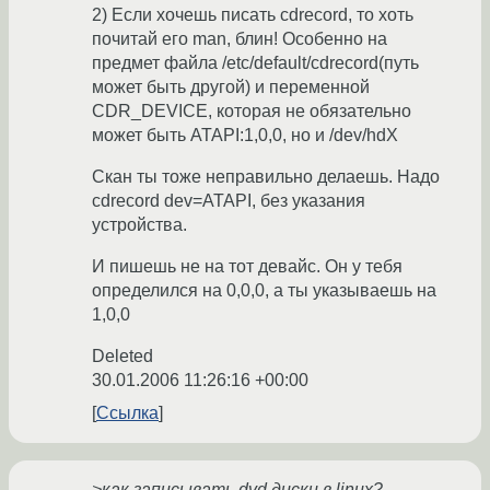
2) Если хочешь писать cdrecord, то хоть
почитай его man, блин! Особенно на
предмет файла /etc/default/cdrecord(путь
может быть другой) и переменной
CDR_DEVICE, которая не обязательно
может быть ATAPI:1,0,0, но и /dev/hdX
Скан ты тоже неправильно делаешь. Надо
cdrecord dev=ATAPI, без указания
устройства.
И пишешь не на тот девайс. Он у тебя
определился на 0,0,0, а ты указываешь на
1,0,0
Deleted
30.01.2006 11:26:16 +00:00
Ссылка
>как записывать dvd диски в linux?