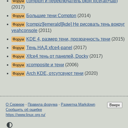
compton и переключатель окон xfce(alt+tab)
Форум
(2017)
Большие тени Compton
(2014)
Форум
[compiz][emerald][kde] Не рисовать тень вокруг
Форум
yeahconsole
(2011)
KDE 4, размер тени, прозрачность тени
(2015)
Форум
Тень НАД xfce4-panel
(2017)
Форум
Xfce4 тень от панелей, Docky
(2017)
Форум
xcomposite и тени
(2006)
Форум
Arch KDE, отсутсвуют тени
(2020)
Форум
О Сервере
-
Правила форума
-
Разметка Markdown
Вверх
Сообщить об ошибке
https://www.linux.org.ru/