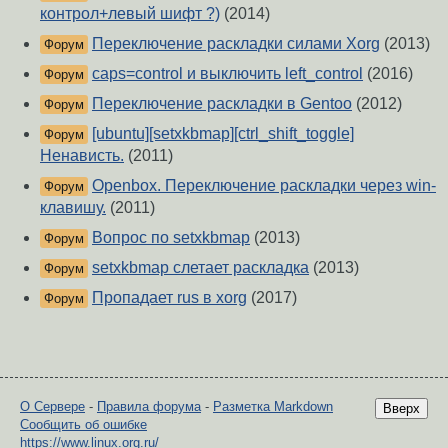
контрол+левый шифт ?)
(2014)
Переключение раскладки силами Xorg
(2013)
Форум
caps=control и выключить left_control
(2016)
Форум
Переключение раскладки в Gentoo
(2012)
Форум
[ubuntu][setxkbmap][ctrl_shift_toggle]
Форум
Ненависть.
(2011)
Openbox. Переключение раскладки через win-
Форум
клавишу.
(2011)
Вопрос по setxkbmap
(2013)
Форум
setxkbmap слетает раскладка
(2013)
Форум
Пропадает rus в xorg
(2017)
Форум
О Сервере
-
Правила форума
-
Разметка Markdown
Вверх
Сообщить об ошибке
https://www.linux.org.ru/