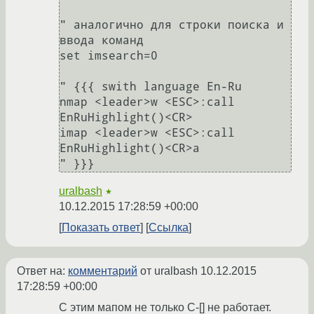
" аналогично для строки поиска и 
ввода команд

set imsearch=0

" {{{ swith language En-Ru

nmap <leader>w <ESC>:call 
EnRuHighlight()<CR>

imap <leader>w <ESC>:call 
EnRuHighlight()<CR>a

uralbash
★
10.12.2015 17:28:59 +00:00
Показать ответ
Ссылка
Ответ на:
комментарий
от uralbash
10.12.2015
17:28:59 +00:00
С этим мапом не только C-[] не работает.