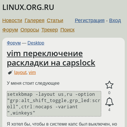
LINUX.ORG.RU
Новости
Галерея
Статьи
Регистрация
-
Вход
Форум
Опросы
Трекер
Поиск
Форум
—
Desktop
vim переключение
раскладки на capslock
layout
,
vim
У меня стоит следующее
0
setxkbmap -layout us,ru -option 
"grp:alt_shift_toggle,grp_led:scr
oll",ctrl:nocaps -variant 
4
Я хотел бы, чтобы в системе капс был выключен, но