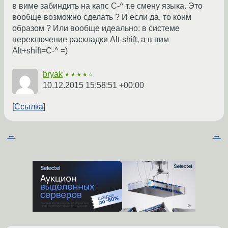
в виме забиндить на капс C-^ т.е смену языка. Это
вообще возможно сделать ? И если да, то коим
образом ? Или вообще идеально: в системе
переключение раскладки Alt-shift, а в вим
Alt+shift=C-^ =)
bryak
★★★★☆
10.12.2015 15:58:51 +00:00
Ссылка
←
→