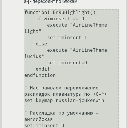
s-] - переходит по блокам
function! EnRuHighlight()

    if &iminsert == 0

        execute "AirlineTheme 
light"

        set iminsert=1

    else

        execute "AirlineTheme 
lucius"

        set iminsert=0

    endif

endfunction

" Настраиваем переключение 
раскладок клавиатуры по <C-^>

set keymap=russian-jcukenwin

" Раскладка по умолчанию - 
английская

set iminsert=0
