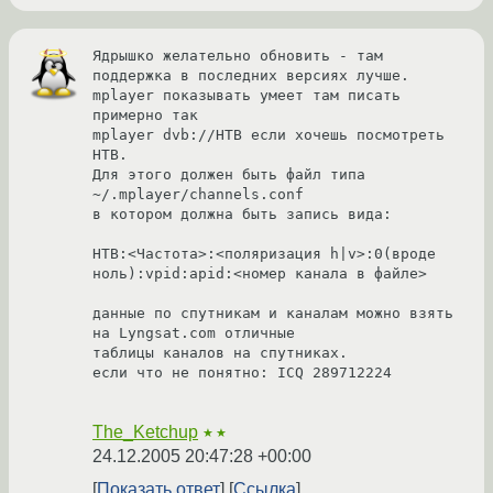
Ядрышко желательно обновить - там 
поддержка в последних версиях лучше.

mplayer показывать умеет там писать 
примерно так

mplayer dvb://НТВ если хочешь посмотреть 
НТВ.

Для этого должен быть файл типа 
~/.mplayer/channels.conf

в котором должна быть запись вида:

НТВ:<Частота>:<поляризация h|v>:0(вроде 
ноль):vpid:apid:<номер канала в файле>

данные по спутникам и каналам можно взять 
на Lyngsat.com отличные 

таблицы каналов на спутниках.

если что не понятно: ICQ 289712224

The_Ketchup
★★
24.12.2005 20:47:28 +00:00
Показать ответ
Ссылка