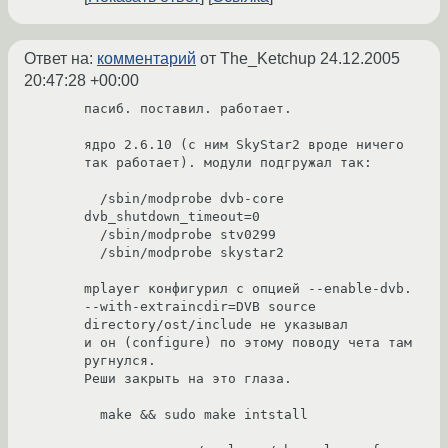
Ответ на:
комментарий
от The_Ketchup
24.12.2005
20:47:28 +00:00
пасиб. поставил. работает.

ядро 2.6.10 (с ним SkyStar2 вроде ничего 
так работает). модули подгружал так:

  /sbin/modprobe dvb-core 
dvb_shutdown_timeout=0

  /sbin/modprobe stv0299

  /sbin/modprobe skystar2

mplayer конфигурил с опцией --enable-dvb.

--with-extraincdir=DVB source 
directory/ost/include не указывал

и он (configure) по этому поводу чета там 
ругнулся.

Реши закрыть на это глаза.

  make && sudo make intstall
