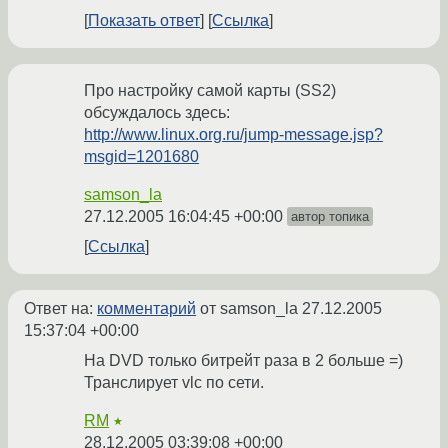
Показать ответ
Ссылка
Про настройку самой карты (SS2)
обсуждалось здесь:
http://www.linux.org.ru/jump-message.jsp?
msgid=1201680
samson_la
27.12.2005 16:04:45 +00:00
автор топика
Ссылка
Ответ на:
комментарий
от samson_la
27.12.2005
15:37:04 +00:00
На DVD только битрейт раза в 2 больше =)
Транслирует vlc по сети.
RM
★
28.12.2005 03:39:08 +00:00