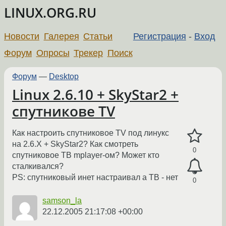
LINUX.ORG.RU
Новости
Галерея
Статьи
Регистрация
-
Вход
Форум
Опросы
Трекер
Поиск
Форум
—
Desktop
Linux 2.6.10 + SkyStar2 +
спутникове TV
Как настроить спутниковое TV под линукс
на 2.6.X + SkyStar2? Как смотреть
0
спутниковое ТВ mplayer-ом? Может кто
сталкивался?
PS: спутниковый инет настраивал а ТВ - нет
0
samson_la
22.12.2005 21:17:08 +00:00