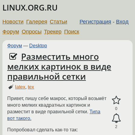
LINUX.ORG.RU
Новости
Галерея
Статьи
Регистрация
-
Вход
Форум
Опросы
Трекер
Поиск
Форум
—
Desktop
Разместить много
мелких картинок в виде
правильной сетки
latex
,
tex
Привет, пишу себе макрос, который возьмёт
много мелких квадратных картинок и
0
разместит в виде правильной сетки.
Типа
вот такого.
2
Попробовал сделать как-то так: