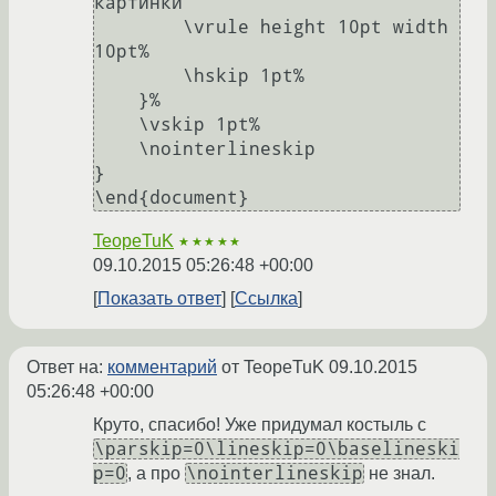
картинки

        \vrule height 10pt width 
10pt%

        \hskip 1pt%

    }%

    \vskip 1pt%

    \nointerlineskip

}

TeopeTuK
★★★★★
09.10.2015 05:26:48 +00:00
Показать ответ
Ссылка
Ответ на:
комментарий
от TeopeTuK
09.10.2015
05:26:48 +00:00
Круто, спасибо! Уже придумал костыль с
\parskip=0\lineskip=0\baselineski
p=0
\nointerlineskip
, а про
не знал.