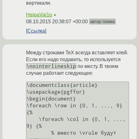
вертикали.
HeipaVai1o
★
08.10.2015 20:38:07 +00:00
автор топика
Ссылка
Между строками TeX всегда вставляет клей.
Если его надо подавить, то используется
\nointerlineskip
по месту. В твоем
случае работает следующее:
\documentclass{article}

\usepackage{pgffor}

\begin{document}

\foreach \row in {0, 1, ..., 9} 
{%

    \foreach \col in {0, 1, ..., 
9} {%

        % вместо \vrule будут 