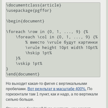
\documentclass{article}

\usepackage{pgffor}

\begin{document}

\foreach \row in {0, 1, ..., 9} {%

    \foreach \col in {0, 1, ..., 9} {%

        % вместо \vrule будут картинки

        \vrule height 10pt width 10pt%

        \hskip 1pt%

    }%

    \vskip 1pt%

}

Но выходит какая-то фигня с вертикальными
пробелами.
Вот результат в масштабе 400%.
По
горизонтали там 1 пункт, как и надо, а по вертикали
сильно больше.