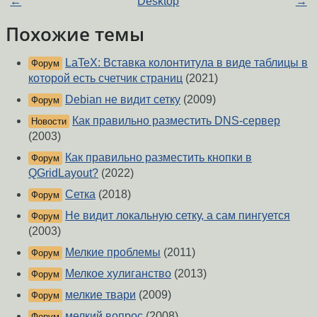
←
Desktop
→
Похожие темы
LaTeX: Вставка колонтитула в виде таблицы в
Форум
которой есть счетчик страниц
(2021)
Debian не видит сетку
(2009)
Форум
Как правильно разместить DNS-сервер
Новости
(2003)
Как правильно разместить кнопки в
Форум
QGridLayout?
(2022)
Сетка
(2018)
Форум
Не видит локальную сетку, а сам пингуется
Форум
(2003)
Мелкие проблемы
(2011)
Форум
Мелкое хулиганство
(2013)
Форум
мелкие твари
(2009)
Форум
мелкий вопрос
(2008)
Форум