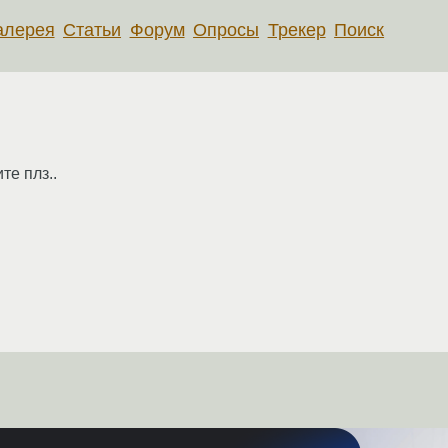
алерея
Статьи
Форум
Опросы
Трекер
Поиск
те плз..