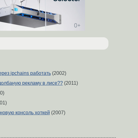
ерез ipchains работать
(2002)
 долбаную рекламу в лисе??
(2011)
0)
01)
 новую консоль хоткей
(2007)