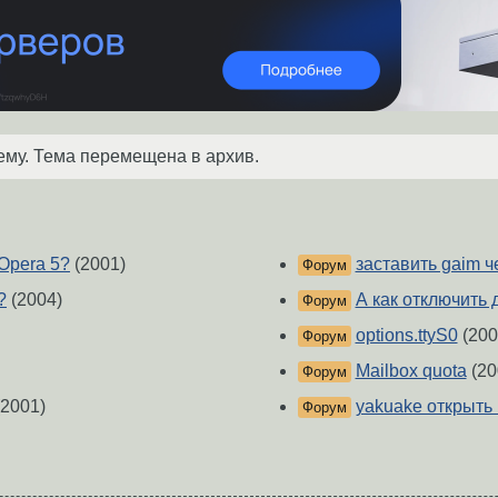
ему. Тема перемещена в архив.
Opera 5?
(2001)
заставить gaim ч
Форум
?
(2004)
А как отключить
Форум
options.ttyS0
(200
Форум
Mailbox quota
(20
Форум
2001)
yakuake открыть
Форум