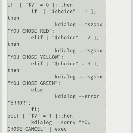
if  [ "$?" = 0 ]; then

	if  [ "$choice" = 1 ]; 
then

		kdialog --msgbox 
"YOU CHOSE RED";

	elif [ "$choice" = 2 ]; 
then

		kdialog --msgbox 
"YOU CHOSE YELLOW";

	elif [ "$choice" = 3 ]; 
then

		kdialog --msgbox 
"YOU CHOSE GREEN";

	else

		kdialog --error 
"ERROR";

	fi;

elif [ "$?" = 1 ];then

	kdialog --sorry "YOU 
CHOSE CANCEL" | exec
