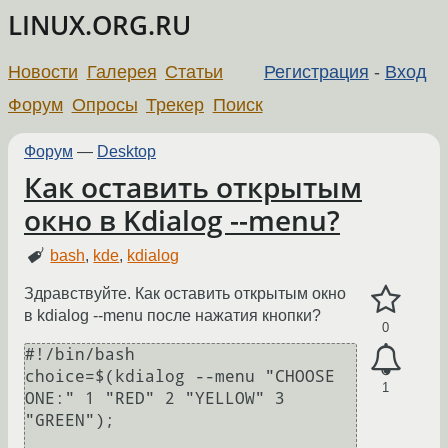
LINUX.ORG.RU
Новости
Галерея
Статьи
Регистрация
-
Вход
Форум
Опросы
Трекер
Поиск
Форум
—
Desktop
Как оставить открытым
окно в Kdialog --menu?
bash
,
kde
,
kdialog
Здравствуйте. Как оставить открытым окно
в kdialog --menu после нажатия кнопки?
0
#!/bin/bash

choice=$(kdialog --menu "CHOOSE

1
ONE:" 1 "RED" 2 "YELLOW" 3 
"GREEN");
