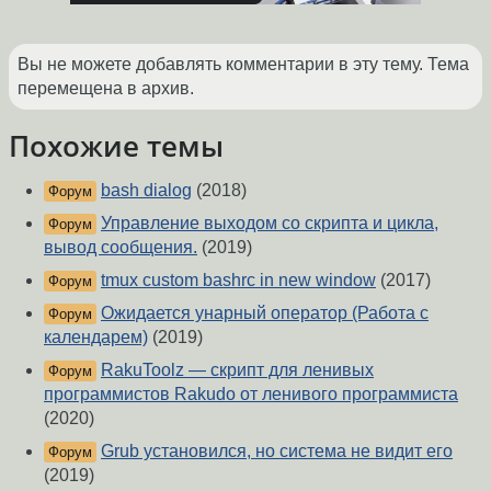
Вы не можете добавлять комментарии в эту тему. Тема
перемещена в архив.
Похожие темы
bash dialog
(2018)
Форум
Управление выходом со скрипта и цикла,
Форум
вывод сообщения.
(2019)
tmux custom bashrc in new window
(2017)
Форум
Ожидается унарный оператор (Работа с
Форум
календарем)
(2019)
RakuToolz — скрипт для ленивых
Форум
программистов Rakudo от ленивого программиста
(2020)
Grub установился, но система не видит его
Форум
(2019)