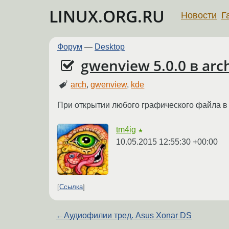
LINUX.ORG.RU
Новости
Г
Форум
—
Desktop
gwenview 5.0.0 в arc
arch
,
gwenview
,
kde
При открытии любого графического файла в
tm4ig
★
10.05.2015 12:55:30 +00:00
Ссылка
←
Аудиофилии тред. Asus Xonar DS