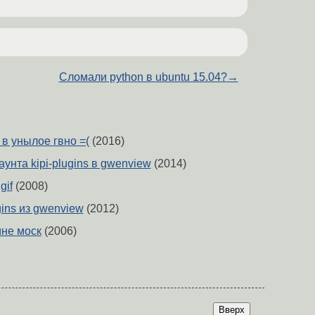
Сломали python в ubuntu 15.04?
→
в унылое гвно =(
(2016)
унта kipi-plugins в gwenview
(2014)
gif
(2008)
gins из gwenview
(2012)
не моск
(2006)
Вверх