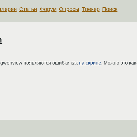
алерея
Статьи
Форум
Опросы
Трекер
Поиск
h
 gwenview появляются ошибки как
на скрине
. Можно это как