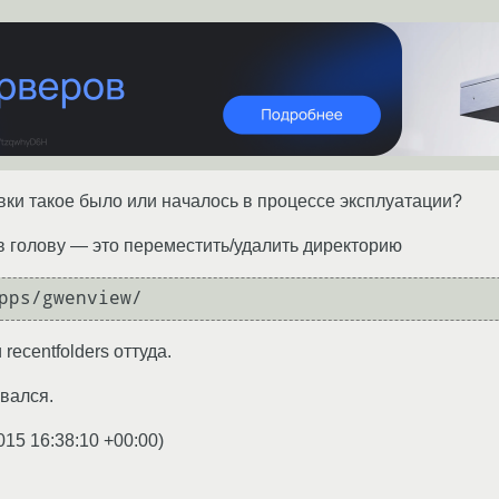
вки такое было или началось в процессе эксплуатации?
в голову — это переместить/удалить директорию
 recentfolders оттуда.
ивался.
015 16:38:10 +00:00
)