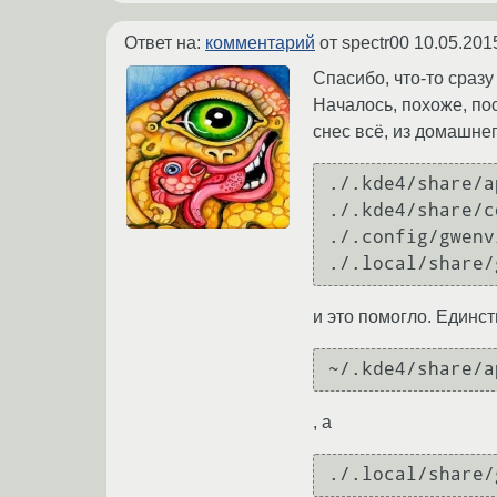
Ответ на:
комментарий
от spectr00
10.05.201
Cпасибо, что-то сразу 
Началось, похоже, по
снес всё, из домашнег
./.kde4/share/a
./.kde4/share/c
./.config/gwenv
./.local/share/
и это помогло. Единст
~/.kde4/share/a
, а
./.local/share/