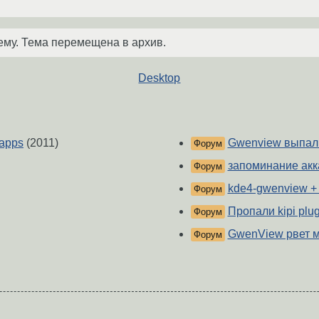
ему. Тема перемещена в архив.
Desktop
apps
(2011)
Gwenview выпал 
Форум
запоминание акка
Форум
kde4-gwenview + 
Форум
Пропали kipi plu
Форум
GwenView рвет м
Форум