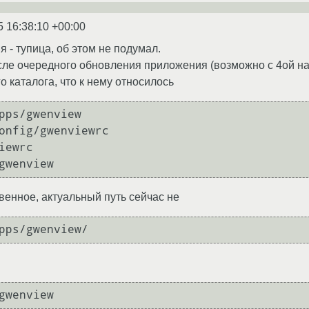
5 16:38:10 +00:00
я - тупица, об этом не подумал.
сле очередного обновления приложения (возможно с 4ой н
о каталога, что к нему относилось
pps/gwenview

onfig/gwenviewrc

iewrc

gwenview
венное, актуальный путь сейчас не
pps/gwenview/
gwenview