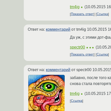
tm4ig
(
10.05.2015 16
★
Показать ответ
Ссылка
Ответ на:
комментарий
от tm4ig
10.05.2015 1
Да уж, с этими дот-ф
spectr00
(
10.05.2
★★★
Показать ответ
Ссылка
Ответ на:
комментарий
от spectr00
10.05.201
забавно, после того 
снова стала повторять
tm4ig
(
10.05.2015 17
★
Ссылка