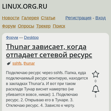
LINUX.ORG.RU
Новости
Галерея
Статьи
Регистрация
-
Вход
Форум
Опросы
Трекер
Поиск
Форум
—
Desktop
Thunar зависает, когда
отпадает сетевой ресурс
sshfs
,
thunar
Подключаю ресурс через sshfs. Папка, куда
подключаемый ресурс монтирую, находится
0
в закладках Thunar'а. И вот при таком
раскладе Тунар виснет намертво (не
убивается вовсе, никак): 1. Подключаю
1
ресурс. 2. Открываю его в Тунаре. 3.
Отключаю ресурс. 4. Зависло к черту.