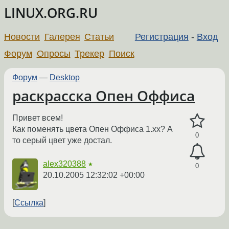
LINUX.ORG.RU
Новости
Галерея
Статьи
Регистрация
-
Вход
Форум
Опросы
Трекер
Поиск
Форум
—
Desktop
раскрасска Опен Оффиса
Привет всем!
Как поменять цвета Опен Оффиса 1.хх? А
0
то серый цвет уже достал.
alex320388
★
0
20.10.2005 12:32:02 +00:00
Ссылка