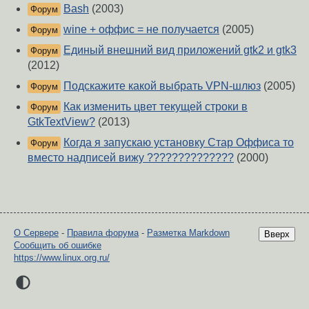
Bash
(2003)
Форум
wine + оффис = не получается
(2005)
Форум
Единый внешний вид приложений gtk2 и gtk3
Форум
(2012)
Подскажите какой выбрать VPN-шлюз
(2005)
Форум
Как изменить цвет текущей строки в
Форум
GtkTextView?
(2013)
Когда я запускаю установку Стар Оффиса то
Форум
вместо надписей вижу ??????????????
(2000)
О Сервере
-
Правила форума
-
Разметка Markdown
Вверх
Сообщить об ошибке
https://www.linux.org.ru/