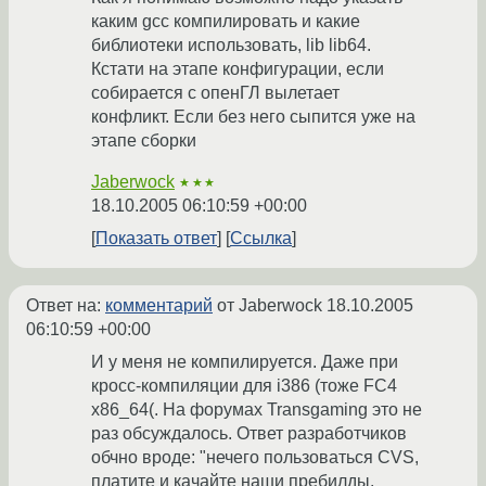
каким gcc компилировать и какие
библиотеки использовать, lib lib64.
Кстати на этапе конфигурации, если
собирается с опенГЛ вылетает
конфликт. Если без него сыпится уже на
этапе сборки
Jaberwock
★★★
18.10.2005 06:10:59 +00:00
Показать ответ
Ссылка
Ответ на:
комментарий
от Jaberwock
18.10.2005
06:10:59 +00:00
И у меня не компилируется. Даже при
кросс-компиляции для i386 (тоже FC4
x86_64(. На форумах Transgaming это не
раз обсуждалось. Ответ разработчиков
обчно вроде: "нечего пользоваться CVS,
платите и качайте наши пребилды.