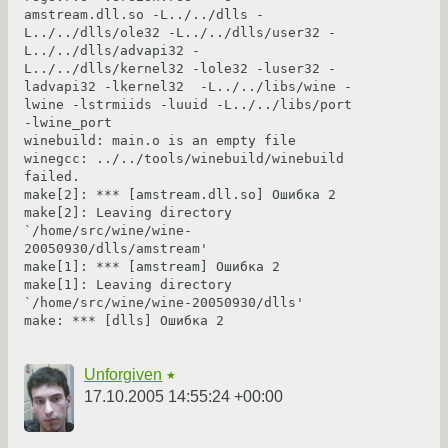
amstream.dll.so -L../../dlls -
L../../dlls/ole32 -L../../dlls/user32 -
L../../dlls/advapi32 -
L../../dlls/kernel32 -lole32 -luser32 -
ladvapi32 -lkernel32  -L../../libs/wine -
lwine -lstrmiids -luuid -L../../libs/port 
-lwine_port  

winebuild: main.o is an empty file

winegcc: ../../tools/winebuild/winebuild 
failed.

make[2]: *** [amstream.dll.so] Ошибка 2

make[2]: Leaving directory 
`/home/src/wine/wine-
20050930/dlls/amstream'

make[1]: *** [amstream] Ошибка 2

make[1]: Leaving directory 
`/home/src/wine/wine-20050930/dlls'

make: *** [dlls] Ошибка 2

Unforgiven
★
17.10.2005 14:55:24 +00:00