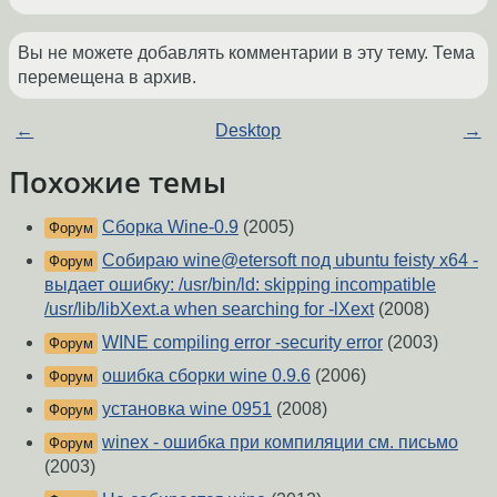
Вы не можете добавлять комментарии в эту тему. Тема
перемещена в архив.
←
Desktop
→
Похожие темы
Сборка Wine-0.9
(2005)
Форум
Собираю wine@etersoft под ubuntu feisty x64 -
Форум
выдает ошибку: /usr/bin/ld: skipping incompatible
/usr/lib/libXext.a when searching for -lXext
(2008)
WINE compiling error -security error
(2003)
Форум
ошибка сборки wine 0.9.6
(2006)
Форум
установка wine 0951
(2008)
Форум
winex - ошибка при компиляции см. письмо
Форум
(2003)