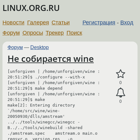
LINUX.ORG.RU
Новости
Галерея
Статьи
Регистрация
-
Вход
Форум
Опросы
Трекер
Поиск
Форум
—
Desktop
Не собирается wine
[unforgiven | /home/unforgiven/wine : 
20:51:29]$ ./configure --with-x

[unforgiven | /home/unforgiven/wine : 
0
20:51:29]$ make depend

[unforgiven | /home/unforgiven/wine : 
20:51:29]$ make

0
make[2]: Entering directory 
`/home/src/wine/wine-
20050930/dlls/amstream'

../../tools/winegcc/winegcc -
B../../tools/winebuild -shared 
./amstream.spec    amstream.o main.o 
regsvr.o  version.res   -o 