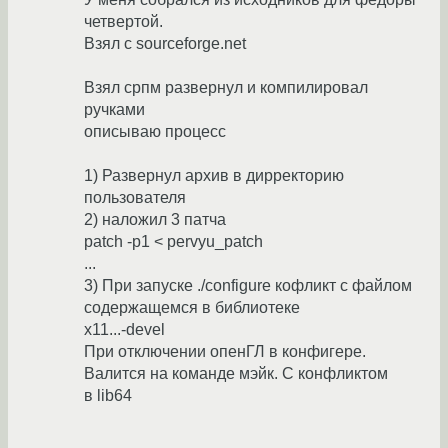
четвертой.
Взял с sourceforge.net
Взял српм развернул и компилировал
ручками
описываю процесс
1) Развернул архив в дирректорию
пользователя
2) наложил 3 патча
patch -p1 < pervyu_patch
...
3) При запуске ./configure кофликт с файлом
содержащемся в библиотеке
x11...-devel
При отключении опенГЛ в конфигере.
Валится на команде мэйк. С конфликтом
в lib64