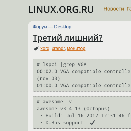
LINUX.ORG.RU
Новости
Г
Форум
—
Desktop
Третий лишний?
xorg
,
xrandr
,
монитор
# lspci |grep VGA

00:02.0 VGA compatible controlle
(rev 03)

# awesome -v

awesome v3.4.13 (Octopus)

 • Build: Jul 16 2012 12:31:46 for i686 by gcc version 4.7.1 (buildd@biber)

 • D-Bus support: 