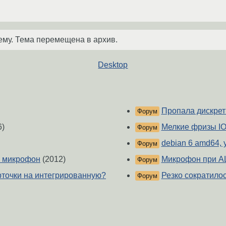
ему. Тема перемещена в архив.
Desktop
Пропала дискретк
Форум
6)
Мелкие фризы IO
Форум
debian 6 amd64, 
Форум
й микрофон
(2012)
Микрофон при A
Форум
рточки на интегрированную?
Резко сократило
Форум