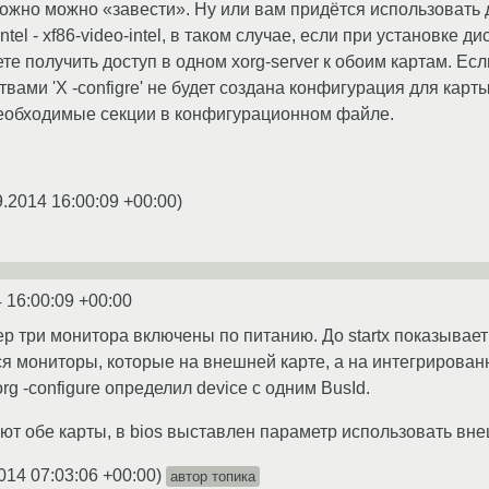
ожно можно «завести». Ну или вам придётся использовать д
ntel - xf86-video-intel, в таком случае, если при установке
те получить доступ в одном xorg-server к обоим картам. Е
твами 'X -configre' не будет создана конфигурация для карт
необходимые секции в конфигурационном файле.
9.2014 16:00:09 +00:00
)
 16:00:09 +00:00
р три монитора включены по питанию. До startx показывае
тся мониторы, которые на внешней карте, а на интегрирован
rg -configure определил device с одним BusId.
ют обе карты, в bios выставлен параметр использовать вн
014 07:03:06 +00:00
)
автор топика