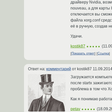
драйверу Nvidia, возм
nouveau, а для карты I
отключается вы сможе
файла xorg.conf средс
её в ручную, создав 
Удачи.
kostik87
(
11.0
★★★★★
Показать ответ
Ссылка
Ответ на:
комментарий
от kostik87
11.09.2014
Загружается компьюте
после startx зажигаю
проблема в том что Xo
Как я понимаю работа
petav
(
18.09.2
★★★★★