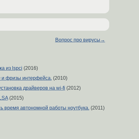
Вопрос про вирусы
→
а из lspci
(2016)
 и фризы интерфейса.
(2010)
установка драйверов на wi-fi
(2012)
LSA
(2015)
сь время автономной работы ноутбука.
(2011)