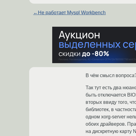
←
Не работает Mysql Workbench
В чём смысл вопроса? 
Так тут есть два нюан
быть отключается BIO
вторых ввиду того, чт
библиотек, в частност
одном xorg-server не
обоих драйверов. Пра
на дискретную карту N