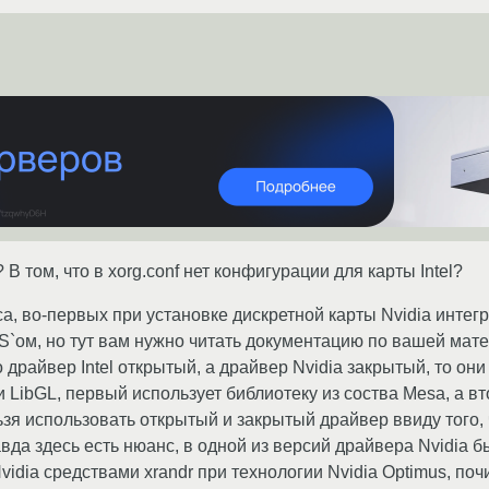
В том, что в xorg.conf нет конфигурации для карты Intel?
са, во-первых при установке дискретной карты Nvidia интег
S`ом, но тут вам нужно читать документацию по вашей матер
о драйвер Intel открытый, а драйвер Nvidia закрытый, то о
и LibGL, первый использует библиотеку из соства Mesa, а вт
льзя использовать открытый и закрытый драйвер ввиду того,
вда здесь есть нюанс, в одной из версий драйвера Nvidia
vidia средствами xrandr при технологии Nvidia Optimus, п