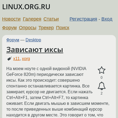
LINUX.ORG.RU
Новости
Галерея
Статьи
Регистрация
-
Вход
Форум
Опросы
Трекер
Поиск
Форум
—
Desktop
Зависают иксы
x11
,
xorg
На моем ноуте с одной видюхой (NVIDIA
GeForce 820m) периодически зависают
0
иксы. Как это происходит: совершено
спонтанно останавливается картинка. Все
замирает, курсор не двигается. Если нажать
2
Ctrl+Alt+F1, затем Ctrl+Alt+F7, то картинка
оживает. Если двигать мышью в зависшем моменте,
то после приведенных выше комбинаций курсор
находится в другом месте. Это говорит о том, что