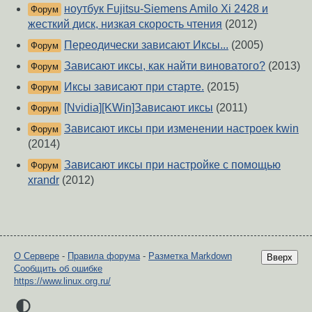
ноутбук Fujitsu-Siemens Amilo Xi 2428 и
Форум
жесткий диск, низкая скорость чтения
(2012)
Переодически зависают Иксы...
(2005)
Форум
Зависают иксы, как найти виноватого?
(2013)
Форум
Иксы зависают при старте.
(2015)
Форум
[Nvidia][KWin]Зависают иксы
(2011)
Форум
Зависают иксы при изменении настроек kwin
Форум
(2014)
Зависают иксы при настройке с помощью
Форум
xrandr
(2012)
О Сервере
-
Правила форума
-
Разметка Markdown
Вверх
Сообщить об ошибке
https://www.linux.org.ru/