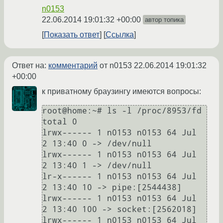
n0153
22.06.2014 19:01:32 +00:00
автор топика
Показать ответ
Ссылка
Ответ на:
комментарий
от n0153
22.06.2014 19:01:32
+00:00
к приватному браузингу имеются вопросы:
root@home:~# ls -l /proc/8953/fd

total 0

lrwx------ 1 n0153 n0153 64 Jul  
2 13:40 0 -> /dev/null

lrwx------ 1 n0153 n0153 64 Jul  
2 13:40 1 -> /dev/null

lr-x------ 1 n0153 n0153 64 Jul  
2 13:40 10 -> pipe:[2544438]

lrwx------ 1 n0153 n0153 64 Jul  
2 13:40 100 -> socket:[2562018]

lrwx------ 1 n0153 n0153 64 Jul  