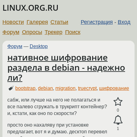
LINUX.ORG.RU
Новости
Галерея
Статьи
Регистрация
-
Вход
Форум
Опросы
Трекер
Поиск
Форум
—
Desktop
нативное шифрование
раздела в debian - надежно
ли?
bootstrap
,
debian
,
migration
,
truecrypt
,
шифрование
сабж, или лучше на него не полагаться и
все палево сгружать в трукрипт контейнер?
0
и, кстати, как оно по скорости?
просто оно нахаляву при установке
1
предлагает, вот я и думаю. десктоп перевел