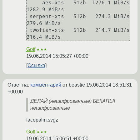
     aes-xts   512b  1276.1 MiB/s  
1282.9 MiB/s

 serpent-xts   512b   274.3 MiB/s   
279.6 MiB/s

 twofish-xts   512b   214.7 MiB/s   
Gotf
★★★
19.06.2014 15:05:27 +00:00
Ссылка
Ответ на:
комментарий
от beastie
15.06.2014 18:51:31
+00:00
ДЕЛАЙ (нешифрованные) БЕКАПЫ!
нешифрованные
facepalm.svgz
Gotf
★★★
19.06.2014 15:06:51 +00:00