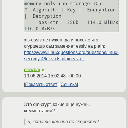
memory only (no storage IO).

#  Algorithm | Key |  Encryption 
|  Decryption

     aes-ctr   256b   114,0 MiB/s   
xts-essiv не нужен, да и похоже что
cryptsetup сам заменяет essiv на plain:
https://www.linuxquestions.org/questions/linux-
security-4/luks-xts-plain-vs-x...
crowbar
★
19.06.2014 15:02:48 +00:00
Показать ответ
Ссылка
Это dm-crypt, какие ещё нужны
комментарии?
и, кстати, как оно по скорости?