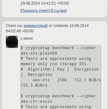
19.06.2014 14:41:51 +00:00
Показать ответ
Ссылка
Ответ на:
комментарий
от Umberto
16.06.2014
04:02:49 +00:00
у меня:
$ cryptsetup benchmark --cipher 
aes-xts-plain64

# Tests are approximate using 
memory only (no storage IO).

#  Algorithm | Key |  Encryption 
|  Decryption

     aes-xts   256b   152,1 MiB/s   
155,3 MiB/s

$ cryptsetup benchmark --cipher 
aes-ctr-essiv

# Tests are approximate using 