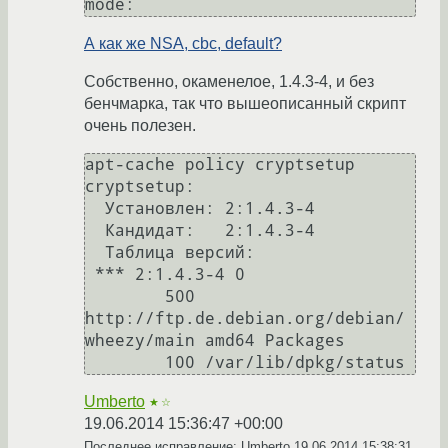
А как же NSA, cbc, default?
Собственно, окаменелое, 1.4.3-4, и без
бенчмарка, так что вышеописанный скрипт
очень полезен.
apt-cache policy cryptsetup

cryptsetup:

  Установлен: 2:1.4.3-4

  Кандидат:   2:1.4.3-4

  Таблица версий:

 *** 2:1.4.3-4 0

        500 
http://ftp.de.debian.org/debian/ 
wheezy/main amd64 Packages

Umberto
★☆
19.06.2014 15:36:47 +00:00
Последнее исправление: Umberto
19.06.2014 15:38:31