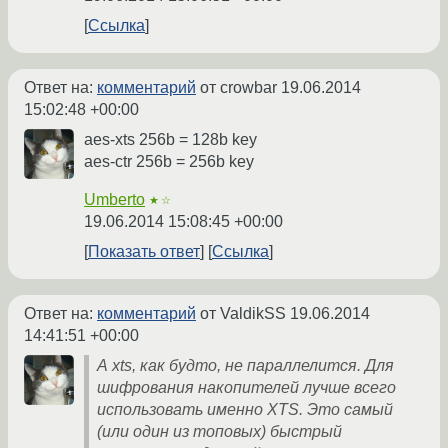
Ссылка
Ответ на:
комментарий
от crowbar
19.06.2014
15:02:48 +00:00
aes-xts 256b = 128b key
aes-ctr 256b = 256b key
Umberto
★☆
19.06.2014 15:08:45 +00:00
Показать ответ
Ссылка
Ответ на:
комментарий
от ValdikSS
19.06.2014
14:41:51 +00:00
А xts, как будто, не параллелится. Для
шифрования накопителей лучше всего
использовать именно XTS. Это самый
(или один из топовых) быстрый