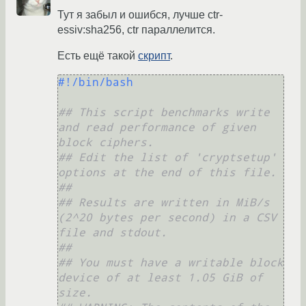
Тут я забыл и ошибся, лучше ctr-
essiv:sha256, ctr параллелится.
Есть ещё такой
скрипт
.
#!/bin/bash
## This script benchmarks write 
and read performance of given 
block ciphers.
## Edit the list of 'cryptsetup' 
options at the end of this file.
## 
## Results are written in MiB/s 
(2^20 bytes per second) in a CSV 
file and stdout.
##
## You must have a writable block 
device of at least 1.05 GiB of 
size.