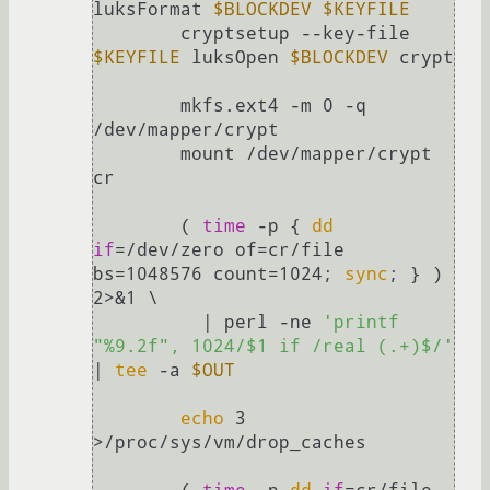
luksFormat 
$BLOCKDEV
$KEYFILE
	cryptsetup --key-file 
$KEYFILE
 luksOpen 
$BLOCKDEV
 crypt

	mkfs.ext4 -m 0 -q 
/dev/mapper/crypt

	mount /dev/mapper/crypt 
cr

	( 
time
 -p { 
dd
if
=/dev/zero of=cr/file 
bs=1048576 count=1024; 
sync
; } ) 
2>&1 \

	  | perl -ne 
'printf 
"%9.2f", 1024/$1 if /real (.+)$/'
| 
tee
 -a 
$OUT
echo
 3 
>/proc/sys/vm/drop_caches
