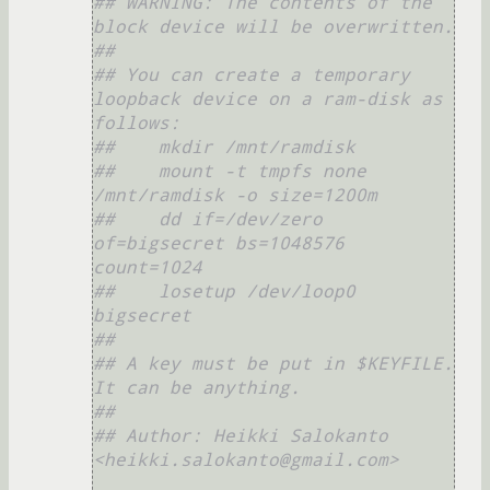
## WARNING: The contents of the 
block device will be overwritten.
##
## You can create a temporary 
loopback device on a ram-disk as 
follows: 
##    mkdir /mnt/ramdisk
##    mount -t tmpfs none 
/mnt/ramdisk -o size=1200m
##    dd if=/dev/zero 
of=bigsecret bs=1048576 
count=1024
##    losetup /dev/loop0 
bigsecret
##
## A key must be put in $KEYFILE. 
It can be anything.
##
## Author: Heikki Salokanto 
<heikki.salokanto@gmail.com>