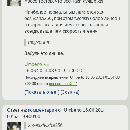
массе тестов, что всё-таки лучше xts.
Наиболее нормальным является xts-
essiv:sha256, при этом twofish более линеен
в скоростях, а для aes скорость записи
всегда выше чем скорость чтения.
трукрипт
Забудь это днище.
Umberto
★☆
16.06.2014 03:53:19 +00:00
Последнее исправление: Umberto
16.06.2014 03:54:00
+00:00
(всего
исправлений: 1
)
Показать ответ
Ссылка
Ответ на:
комментарий
от Umberto
16.06.2014
03:53:19 +00:00
xts-essiv:sha256