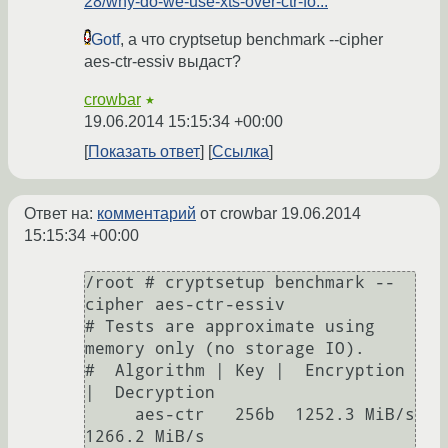
28/why-do-we-use-xts-over-ctr-fo...
Gotf
, а что cryptsetup benchmark --cipher
aes-ctr-essiv выдаст?
crowbar
★
19.06.2014 15:15:34 +00:00
Показать ответ
Ссылка
Ответ на:
комментарий
от crowbar
19.06.2014
15:15:34 +00:00
/root # cryptsetup benchmark --
cipher aes-ctr-essiv

# Tests are approximate using 
memory only (no storage IO).

#  Algorithm | Key |  Encryption 
|  Decryption

     aes-ctr   256b  1252.3 MiB/s  