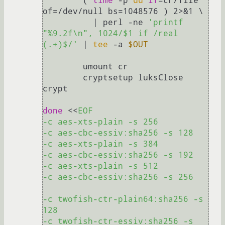
	( 
time
 -p 
dd
if
=cr/file 
of=/dev/null bs=1048576 ) 2>&1 \

 	  | perl -ne 
'printf 
"%9.2f\n", 1024/$1 if /real 
(.+)$/'
 | 
tee
 -a 
$OUT
	umount cr

	cryptsetup luksClose 
crypt

done
 <<
EOF

-c aes-xts-plain -s 256

-c aes-cbc-essiv:sha256 -s 128

-c aes-xts-plain -s 384

-c aes-cbc-essiv:sha256 -s 192

-c aes-xts-plain -s 512

-c aes-cbc-essiv:sha256 -s 256

-c twofish-ctr-plain64:sha256 -s 
128

-c twofish-ctr-essiv:sha256 -s 