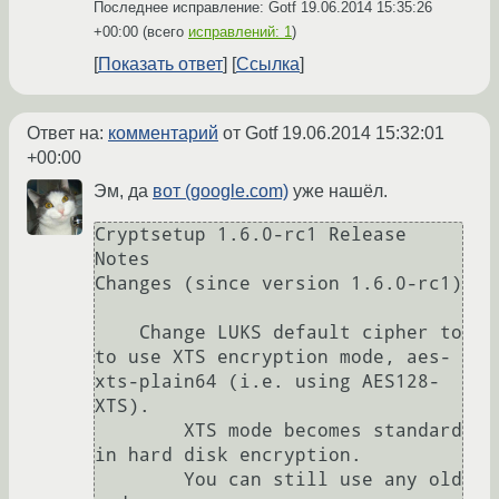
Последнее исправление: Gotf
19.06.2014 15:35:26
+00:00
(всего
исправлений: 1
)
Показать ответ
Ссылка
Ответ на:
комментарий
от Gotf
19.06.2014 15:32:01
+00:00
Эм, да
вот (google.com)
уже нашёл.
Cryptsetup 1.6.0-rc1 Release 
Notes

Changes (since version 1.6.0-rc1)

    Change LUKS default cipher to 
to use XTS encryption mode, aes-
xts-plain64 (i.e. using AES128-
XTS).

        XTS mode becomes standard 
in hard disk encryption.

        You can still use any old 