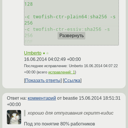
128

-c twofish-ctr-plain64:sha256 -s 
256

-c twofish-ctr-essiv:sha256 -s 
256

Развернуть
EOF
Umberto
★☆
16.06.2014 04:02:49 +00:00
Последнее исправление: Umberto
16.06.2014 04:07:22
+00:00
(всего
исправлений: 1
)
Показать ответы
Ссылка
Ответ на:
комментарий
от beastie
15.06.2014 18:51:31
+00:00
хорошо для отпугивания скрипт-кидис
Под это понятие 80% работников