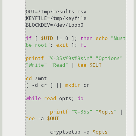
OUT=/tmp/results.csv

KEYFILE=/tmp/keyfile

BLOCKDEV=/dev/loop0

if
 [ 
$UID
 != 0 ]; 
then
echo
"Must 
be root"
; 
exit
 1; 
fi
printf
"%-35s%9s%9s\n"
"Options"
"Write"
"Read"
 | 
tee
$OUT
cd
 /mnt

[ -d cr ] || 
mkdir
 cr  

while
read
 opts; 
do
printf
"%-35s"
"
$opts
"
 | 
tee
 -a 
$OUT
	cryptsetup -q 
$opts