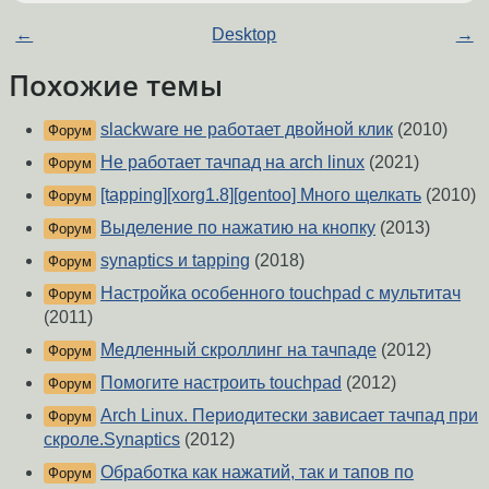
←
Desktop
→
Похожие темы
slackware не работает двойной клик
(2010)
Форум
Не работает тачпад на arch linux
(2021)
Форум
[tapping][xorg1.8][gentoo] Много щелкать
(2010)
Форум
Выделение по нажатию на кнопку
(2013)
Форум
synaptics и tapping
(2018)
Форум
Настройка особенного touchpad с мультитач
Форум
(2011)
Медленный скроллинг на тачпаде
(2012)
Форум
Помогите настроить touchpad
(2012)
Форум
Arch Linux. Периодитески зависает тачпад при
Форум
скроле.Synaptics
(2012)
Обработка как нажатий, так и тапов по
Форум