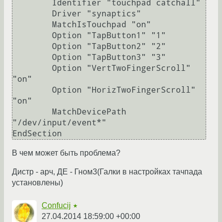
        Identifier "touchpad catchall"

        Driver "synaptics"

        MatchIsTouchpad "on"

        Option "TapButton1" "1"

        Option "TapButton2" "2"

        Option "TapButton3" "3"

        Option "VertTwoFingerScroll" 
"on"

        Option "HorizTwoFingerScroll" 
"on"

        MatchDevicePath 
"/dev/input/event*"

В чем может быть проблема?
Дистр - арч, ДЕ - Гном3(Галки в настройках тачпада
установлены)
Confucij
★
27.04.2014 18:59:00 +00:00