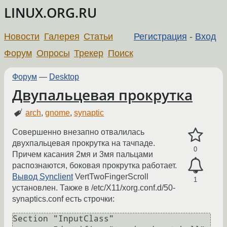
LINUX.ORG.RU
Новости
Галерея
Статьи
Регистрация
-
Вход
Форум
Опросы
Трекер
Поиск
Форум
—
Desktop
Двупальцевая прокрутка
arch
,
gnome
,
synaptic
Совершенно внезапно отвалилась
двухпальцевая прокрутка на тачпаде.
0
Причем касания 2мя и 3мя пальцами
распознаются, боковая прокрутка работает.
Вывод Synclient
VertTwoFingerScroll
1
установлен. Также в /etc/X11/xorg.conf.d/50-
synaptics.conf есть строчки:
Section "InputClass"
