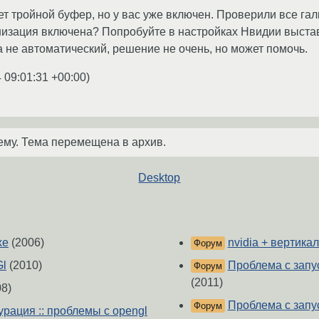
т тройной буфер, но у вас уже включен. Проверили все гал
низация включена? Попробуйте в настройках Нвидии выст
а не автоматический, решение не очень, но может помочь.
 09:01:31 +00:00
)
ему. Тема перемещена в архив.
Desktop
хе
(2006)
nvidia + вертика
Форум
l
(2010)
Проблема с запус
Форум
(2011)
8)
Проблема с запус
Форум
урация :: проблемы с opengl