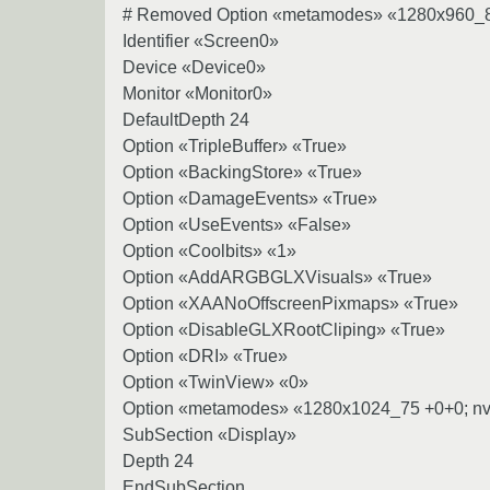
# Removed Option «metamodes» «1280x960_
Identifier «Screen0»
Device «Device0»
Monitor «Monitor0»
DefaultDepth 24
Option «TripleBuffer» «True»
Option «BackingStore» «True»
Option «DamageEvents» «True»
Option «UseEvents» «False»
Option «Coolbits» «1»
Option «AddARGBGLXVisuals» «True»
Option «XAANoOffscreenPixmaps» «True»
Option «DisableGLXRootCliping» «True»
Option «DRI» «True»
Option «TwinView» «0»
Option «metamodes» «1280x1024_75 +0+0; nvi
SubSection «Display»
Depth 24
EndSubSection