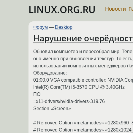
LINUX.ORG.RU
Новости
Г
Форум
—
Desktop
Нарушение очерёдности
Обновил компьютер и пересобрал мир. Тепе
оно именно при обновлении текстур. То ест
использовании композитных менеджеров (kwi
Оборудование:
01:00.0 VGA compatible controller: NVIDIA Co
Intel(R) Core(TM) i5-3570 CPU @ 3.40GHz
ПО:
=x11-drivers/nvidia-drivers-319.76
Section «Screen»
# Removed Option «metamodes» «1280x960_
# Removed Option «metamodes» «1280x1024