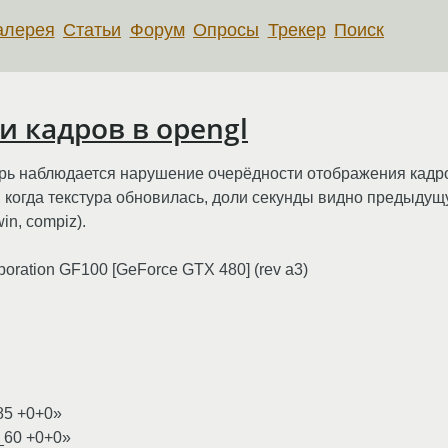
алерея
Статьи
Форум
Опросы
Трекер
Поиск
 кадров в opengl
рь наблюдается нарушение очерёдности отображения кадро
ь, когда текстура обновилась, доли секунды видно предыду
n, compiz).
rporation GF100 [GeForce GTX 480] (rev a3)
85 +0+0»
_60 +0+0»