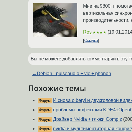
Мне на 9800гт помогае
вертикальная синхро
производительности, 
Ros
(
19.01.2014
★★★★
Ссылка
Вы не можете добавлять комментарии в эту т
←
Debian - pulseaudio + vlc + phonon
Похожие темы
И снова о beryl и двухголовой видя
Форум
проблемы эффектами KDE4+OpenG
Форум
Драйвер Nvidia + глюки Compiz
(200
Форум
nvidia и мультимонтиторная конфиг
Форум