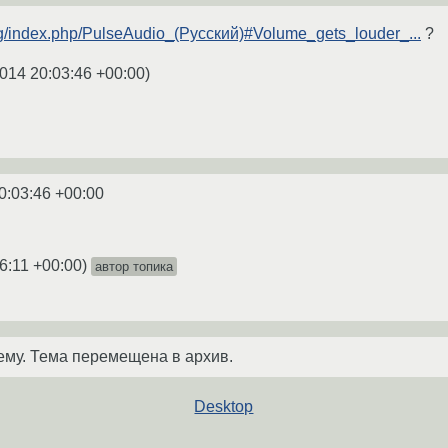
.org/index.php/PulseAudio_(Русский)#Volume_gets_louder_...
?
014 20:03:46 +00:00
)
0:03:46 +00:00
6:11 +00:00
)
автор топика
ему. Тема перемещена в архив.
Desktop