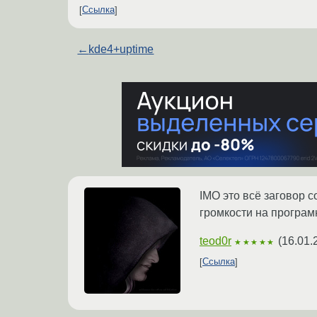
Ссылка
←
kde4+uptime
IMO это всё заговор 
громкости на програ
teod0r
(
16.01.
★★★★★
Ссылка