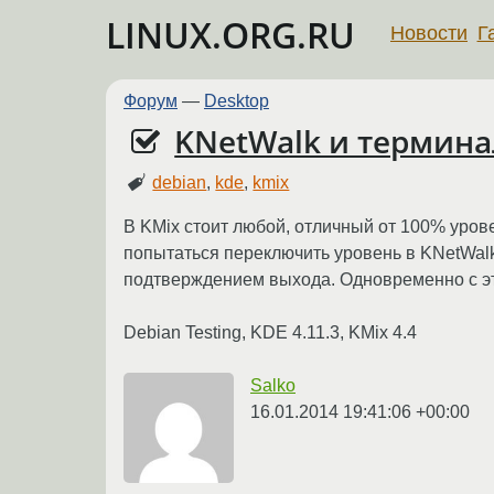
LINUX.ORG.RU
Новости
Г
Форум
—
Desktop
KNetWalk и термина
debian
,
kde
,
kmix
В KMix стоит любой, отличный от 100% урове
попытаться переключить уровень в KNetWalk
подтверждением выхода. Одновременно с эт
Debian Testing, KDE 4.11.3, KMix 4.4
Salko
16.01.2014 19:41:06 +00:00