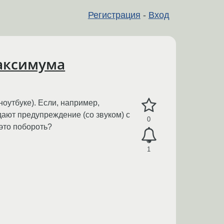
Регистрация
-
Вход
максимума
оутбуке). Если, например,
дают предупреждение (со звуком) с
0
это побороть?
1