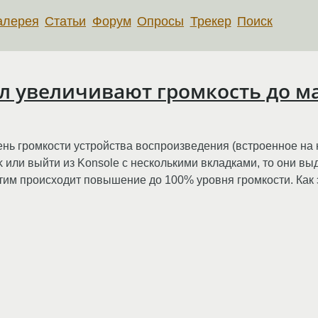
алерея
Статьи
Форум
Опросы
Трекер
Поиск
л увеличивают громкость до 
нь громкости устройства воспроизведения (встроенное на н
 или выйти из Konsole с несколькими вкладками, то они вы
им происходит повышение до 100% уровня громкости. Как 