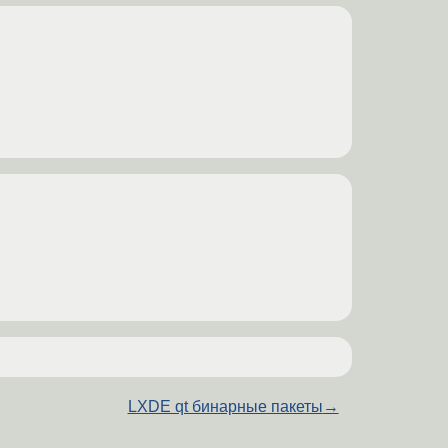
LXDE qt бинарные пакеты
→