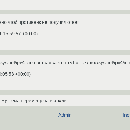
вно чтоб противник не получил ответ
1 15:59:57 +00:00
)
/sys/net/ipv4 это настраивается: echo 1 > /proc/sys/net/ipv4/i
0:05:53 +00:00
)
ему. Тема перемещена в архив.
Admin
Ine