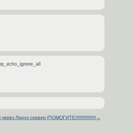
cmp_echo_ignore_all
t через Линух сервер (ПОМОГИТЕ!!!!!!!!!!!!!!!!)
→