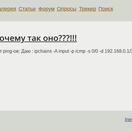
алерея
Статьи
Форум
Опросы
Трекер
Поиск
почему так оно???!!!
ing-ов: Даю : ipchains -A input -p icmp -s 0/0 -d 192.168.0.1/
Ine