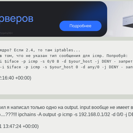
ядро? Если 2.4, то там iptables...

в том, что не указан тип сообщения для icmp. Попробуй:

i $iface -p icmp -s 0/0 8 -d $your_host -j DENY - запрет
2:16:40 +00:00
)
ил я написал только одно на output. input вообще не имеет 
...???!!! ipchains -A output -p icmp -s 192.168.0.1/32 -d 0/0 -j
1 13:47:24 +00:00
)