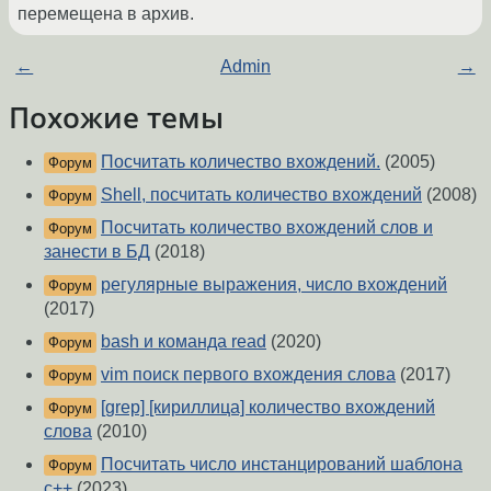
перемещена в архив.
←
Admin
→
Похожие темы
Посчитать количество вхождений.
(2005)
Форум
Shell, посчитать количество вхождений
(2008)
Форум
Посчитать количество вхождений слов и
Форум
занести в БД
(2018)
регулярные выражения, число вхождений
Форум
(2017)
bash и команда read
(2020)
Форум
vim поиск первого вхождения слова
(2017)
Форум
[grep] [кириллица] количество вхождений
Форум
слова
(2010)
Посчитать число инстанцирований шаблона
Форум
с++
(2023)