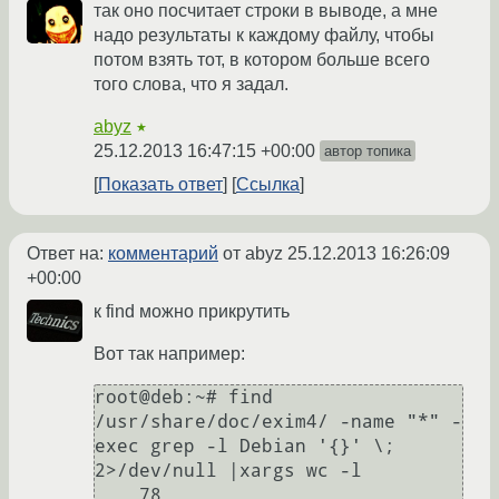
так оно посчитает строки в выводе, а мне
надо результаты к каждому файлу, чтобы
потом взять тот, в котором больше всего
того слова, что я задал.
abyz
★
25.12.2013 16:47:15 +00:00
автор топика
Показать ответ
Ссылка
Ответ на:
комментарий
от abyz
25.12.2013 16:26:09
+00:00
к find можно прикрутить
Вот так например:
root@deb:~# find 
/usr/share/doc/exim4/ -name "*" -
exec grep -l Debian '{}' \; 
2>/dev/null |xargs wc -l

    78 