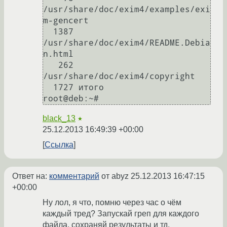
/usr/share/doc/exim4/examples/exi
m-gencert

  1387 
/usr/share/doc/exim4/README.Debia
n.html

   262 
/usr/share/doc/exim4/copyright

  1727 итого

root@deb:~#
black_13
★
25.12.2013 16:49:39 +00:00
Ссылка
Ответ на:
комментарий
от abyz
25.12.2013 16:47:15
+00:00
Ну лол, я что, помню через час о чём
каждый тред? Запускай греп для каждого
файла, сохраняй результаты и тд.