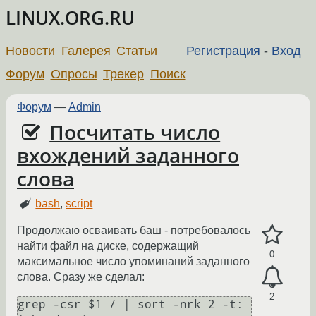
LINUX.ORG.RU
Новости
Галерея
Статьи
Регистрация
-
Вход
Форум
Опросы
Трекер
Поиск
Форум
—
Admin
Посчитать число
вхождений заданного
слова
bash
,
script
Продолжаю осваивать баш - потребовалось
найти файл на диске, содержащий
0
максимальное число упоминаний заданного
слова. Сразу же сделал:
2
grep -csr $1 / | sort -nrk 2 -t: 