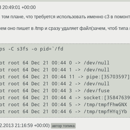
3 20:49:01 +00:00
 том плане, что требуется использовать именно с3 в помон
 оно пишет в /tmp и сразу удаляет файл(зачем, чтоб типа н
ps -C s3fs -o pid=`/fd

ot root 64 Dec 21 00:44 0 -> /dev/null

ot root 64 Dec 21 00:44 1 -> /dev/null

ot root 64 Dec 21 00:44 11 -> pipe:[35703597]

ot root 64 Dec 21 00:44 2 -> /dev/null

ot root 64 Dec 21 00:44 3 -> /dev/fuse

ot root 64 Dec 21 00:44 4 -> socket:[35847639
ot root 64 Dec 21 00:44 5 -> /tmp/tmpfFhwGNX 
2.2013 21:16:59 +00:00
)
автор топика