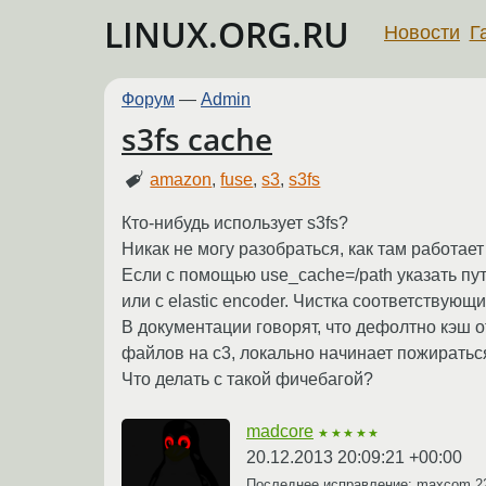
LINUX.ORG.RU
Новости
Г
Форум
—
Admin
s3fs cache
amazon
,
fuse
,
s3
,
s3fs
Кто-нибудь использует s3fs?
Никак не могу разобраться, как там работает
Если с помощью use_cache=/path указать пут
или с elastic encoder. Чистка соответствую
В документации говорят, что дефолтно кэш о
файлов на с3, локально начинает пожиратьс
Что делать с такой фичебагой?
madcore
★★★★★
20.12.2013 20:09:21 +00:00
Последнее исправление: maxcom
2