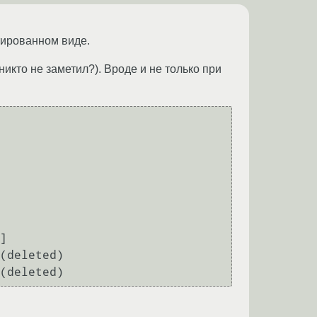
тированном виде.
икто не заметил?). Вроде и не только при
]

(deleted)
