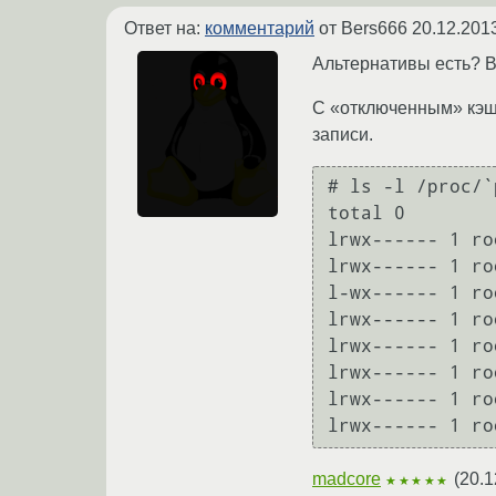
Ответ на:
комментарий
от Bers666
20.12.201
Альтернативы есть? В
С «отключенным» кэшем
записи.
# ls -l /proc/`
total 0

lrwx------ 1 ro
lrwx------ 1 ro
l-wx------ 1 ro
lrwx------ 1 ro
lrwx------ 1 ro
lrwx------ 1 ro
lrwx------ 1 ro
madcore
(
20.1
★★★★★