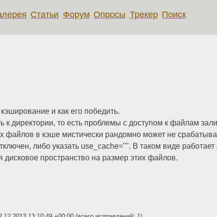
алерея
Статьи
Форум
Опросы
Трекер
Поиск
 кэширование и как его победить.
ь к директории, то есть проблемы с доступом к файлам зал
щих файлов в кэше мистически рандомно может не срабатыва
тключен, либо указать use_cache="". В таком виде работает
я дисковое пространство на размер этих файлов.
2.12.2013 13:10:49 +00:00
(всего исправлений: 1)