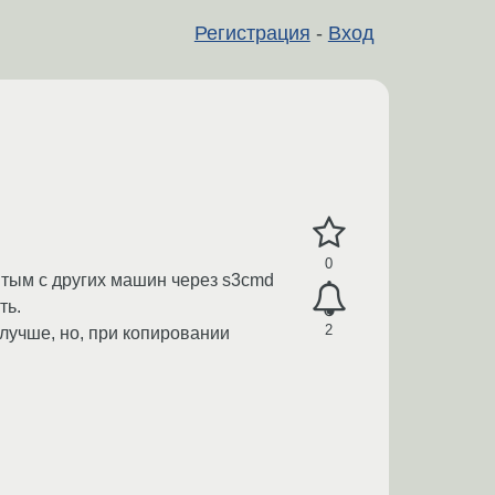
Регистрация
-
Вход
0
итым с других машин через s3cmd
ть.
2
 лучше, но, при копировании