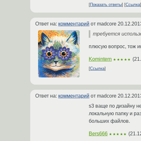
Показать ответы
Ссылка
Ответ на:
комментарий
от madcore
20.12.201
требуется использ
плюсую вопрос, тож и
Komintern
(
21
★★★★★
Ссылка
Ответ на:
комментарий
от madcore
20.12.201
s3 ваще по дизайну 
локальную папку и раз
больших файлов.
Bers666
(
21.1
★★★★★