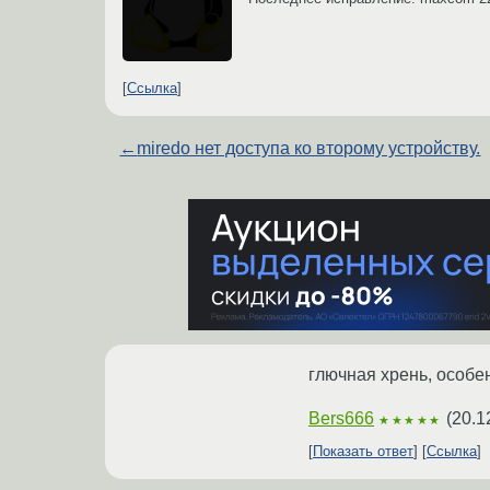
Ссылка
←
miredo нет доступа ко второму устройству.
глючная хрень, особе
Bers666
(
20.1
★★★★★
Показать ответ
Ссылка