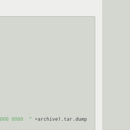
000 0000  "
 >archive1.tar.dump
