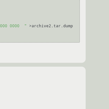
000 0000  "
 >archive2.tar.dump
