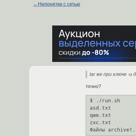
←
Непонятки с сетью
tar же при ключе -
точно?
$ ./run.sh

asd.txt

qwe.txt

zxc.txt
