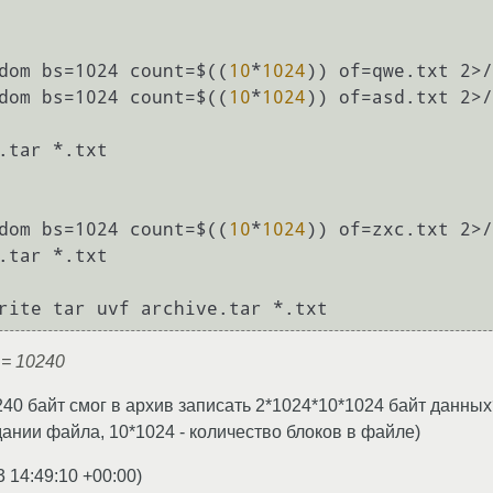
dom bs=1024 count=$((
10
*
1024
dom bs=1024 count=$((
10
*
1024
)) of=asd.txt 2>/
.tar *.txt

dom bs=1024 count=$((
10
*
1024
)) of=zxc.txt 2>/
.tar *.txt

0) = 10240
240 байт смог в архив записать 2*1024*10*1024 байт данных? 
дании файла, 10*1024 - количество блоков в файле)
3 14:49:10 +00:00
)