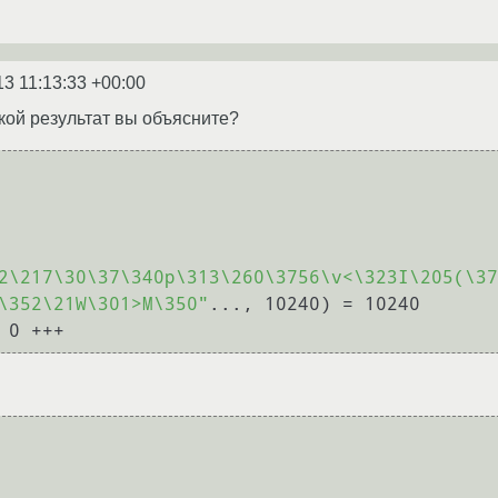
13 11:13:33 +00:00
акой результат вы объясните?
2\217\30\37\340p\313\260\3756\v<\323I\205(\37
\352\21W\301>M\350"
..., 10240) = 10240
