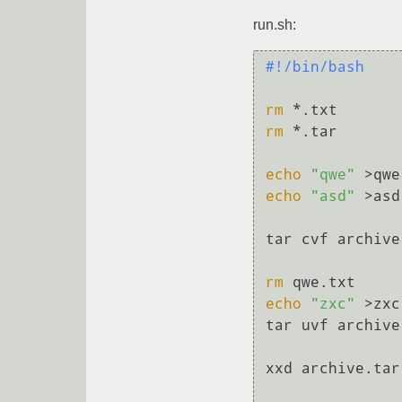
run.sh:
#!/bin/bash
rm
rm
 *.tar

echo
"qwe"
echo
"asd"
 >asd
tar cvf archive
rm
echo
"zxc"
 >zxc
tar uvf archive
xxd archive.tar