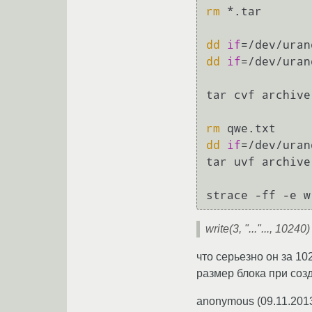
rm
 *.tar

dd
if
=/dev/uran
dd
if
=/dev/uran
tar cvf archive
rm
dd
if
=/dev/uran
tar uvf archive
write(3, "..."..., 1024
что серьезно он за 10
размер блока при соз
anonymous
(
09.11.201