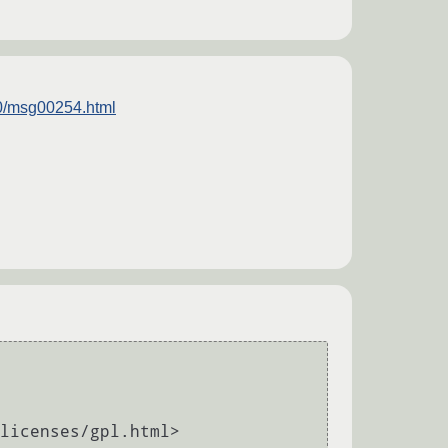
/10/msg00254.html
licenses/gpl.html>
