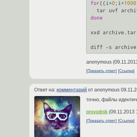
for
((i=
0
;i<
1000
done
xxd archive.tar
anonymous
(
09.11.201
Показать ответ
Ссылка
Ответ на:
комментарий
от anonymous
09.11.
точно, файлы идентич
provodnik
(
09.11.2013 
Показать ответ
Ссылка