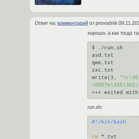
Ответ на:
комментарий
от provodnik
09.11.20
хорошо, а как тогда т
$ ./run.sh

asd.txt

qwe.txt

zxc.txt

write(3, 
"\r\30
\0007n\335\302J
run.sh:
#!/bin/bash
rm