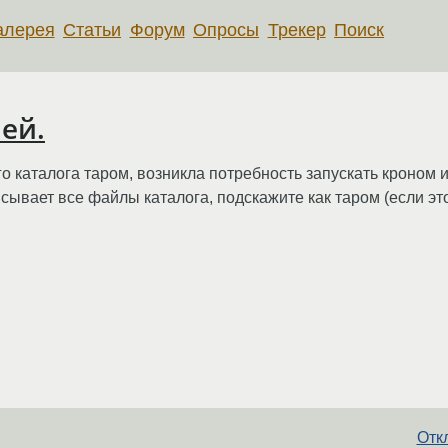
алерея
Статьи
Форум
Опросы
Трекер
Поиск
ей.
 каталога таром, возникла потребность запускать кроном и
сывает все файлы каталога, подскажите как таром (если эт
Откл