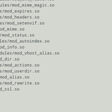
ules/mod_mime_magic.so

s/mod_expires.so

s/mod_headers.so

es/mod_setenvif.so

od_mime.so

/mod_status.so

les/mod_autoindex.so

od_info.so

dules/mod_vhost_alias.so

_dir.so

s/mod_actions.so

s/mod_userdir.so

mod_alias.so

s/mod_rewrite.so

_ssl.so
