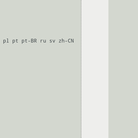
 pl pt pt-BR ru sv zh-CN 