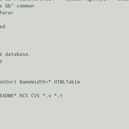
s %b" common

erer

d

onSort NameWidth=* HTMLTable

EADME* RCS CVS *,v *,t
