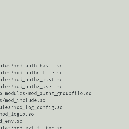
ules/mod_auth_basic.so

ules/mod_authn_file.so

ules/mod_authz_host.so

ules/mod_authz_user.so

e modules/mod_authz_groupfile.so

s/mod_include.so

ules/mod_log_config.so

mod_logio.so

_env.so

ules/mod_ext_filter.so
