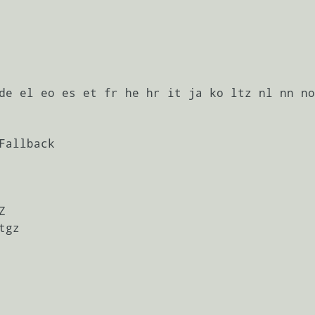
de el eo es et fr he hr it ja ko ltz nl nn no
allback



gz
