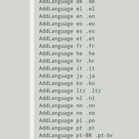
AddLanguage de .de

AddLanguage el .el

AddLanguage en .en

AddLanguage eo .eo

AddLanguage es .es

AddLanguage et .et

AddLanguage fr .fr

AddLanguage he .he

AddLanguage hr .hr

AddLanguage it .it

AddLanguage ja .ja

AddLanguage ko .ko

AddLanguage ltz .ltz

AddLanguage nl .nl

AddLanguage nn .nn

AddLanguage no .no

AddLanguage pl .po

AddLanguage pt .pt

AddLanguage pt-BR .pt-br
