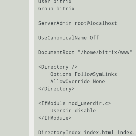
User bitrix

Group bitrix

ServerAdmin root@localhost

UseCanonicalName Off

DocumentRoot "/home/bitrix/www"

<Directory />

    Options FollowSymLinks

    AllowOverride None

</Directory>

<IfModule mod_userdir.c>

    UserDir disable

</IfModule>

DirectoryIndex index.html index.h