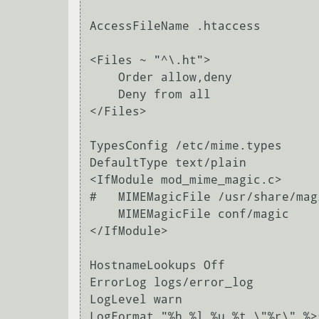
AccessFileName .htaccess

<Files ~ "^\.ht">

    Order allow,deny

    Deny from all

</Files>

TypesConfig /etc/mime.types

DefaultType text/plain

<IfModule mod_mime_magic.c>

#   MIMEMagicFile /usr/share/magi
    MIMEMagicFile conf/magic

</IfModule>

HostnameLookups Off

ErrorLog logs/error_log

LogLevel warn

LogFormat "%h %l %u %t \"%r\" %>