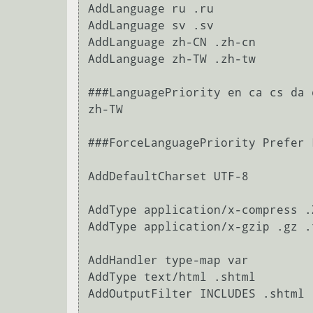
AddLanguage ru .ru

AddLanguage sv .sv

AddLanguage zh-CN .zh-cn

AddLanguage zh-TW .zh-tw

###LanguagePriority en ca cs da 
zh-TW

###ForceLanguagePriority Prefer F
AddDefaultCharset UTF-8

AddType application/x-compress .Z
AddType application/x-gzip .gz .t
AddHandler type-map var

AddType text/html .shtml

AddOutputFilter INCLUDES .shtml
