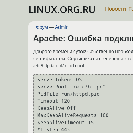
LINUX.ORG.RU
Новости
Г
Форум
—
Admin
Apache: Ошибка подклю
Доброго времени суток! Собственно необходи
сертификатом. Сертификаты сгенерены, ско
/etc/httpd/conf/httpd.conf:
ServerTokens OS

ServerRoot "/etc/httpd"

PidFile run/httpd.pid

Timeout 120

KeepAlive Off

MaxKeepAliveRequests 100

KeepAliveTimeout 15

#Listen 443
