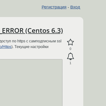
Регистрация
-
Вход
ERROR (Centos 6.3)
оступ по https с самподписным ssl
o/Https
). Текущие настройки
0
1