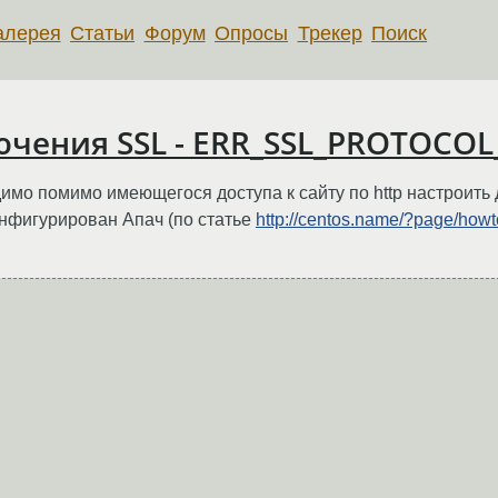
алерея
Статьи
Форум
Опросы
Трекер
Поиск
чения SSL - ERR_SSL_PROTOCOL_
мо помимо имеющегося доступа к сайту по http настроить д
нфигурирован Апач (по статье
http://centos.name/?page/howt