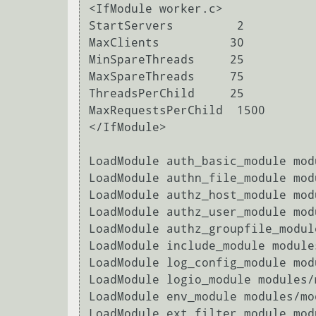
<IfModule worker.c>

StartServers         2

MaxClients          30

MinSpareThreads     25

MaxSpareThreads     75

ThreadsPerChild     25

MaxRequestsPerChild  1500

</IfModule>

LoadModule auth_basic_module mod
LoadModule authn_file_module mod
LoadModule authz_host_module mod
LoadModule authz_user_module mod
LoadModule authz_groupfile_modul
LoadModule include_module module
LoadModule log_config_module mod
LoadModule logio_module modules/
LoadModule env_module modules/mod
LoadModule ext_filter_module mod