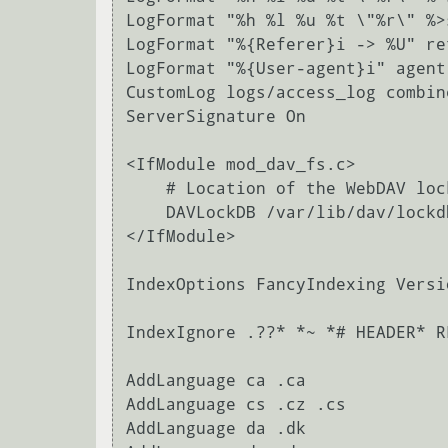
LogFormat "%h %l %u %t \"%r\" %>
LogFormat "%{Referer}i -> %U" ref
LogFormat "%{User-agent}i" agent

CustomLog logs/access_log combine
ServerSignature On

<IfModule mod_dav_fs.c>

    # Location of the WebDAV lock database.

    DAVLockDB /var/lib/dav/lockdb

</IfModule>

IndexOptions FancyIndexing Versi
IndexIgnore .??* *~ *# HEADER* R
AddLanguage ca .ca

AddLanguage cs .cz .cs

AddLanguage da .dk
