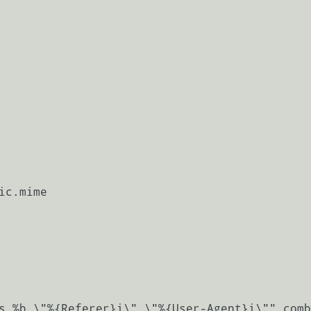
c.mime

s %b \"%{Referer}i\" \"%{User-Agent}i\"" comb