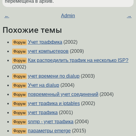
перемещена в архив.
←
Admin
→
Похожие темы
Учет траффика
(2002)
Форум
учет компьютеров
(2009)
Форум
Как распредилить трафик на несколько ISP?
Форум
(2002)
учет времени по dialup
(2003)
Форум
Учет на dialup
(2004)
Форум
повременный учет соединений
(2004)
Форум
учет трафика и iptables
(2002)
Форум
учет трафика
(2001)
Форум
snmp - учет трафика
(2004)
Форум
параметры emerge
(2015)
Форум