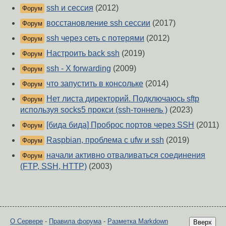
ssh и сессия
(2012)
Форум
восстановление ssh сессии
(2017)
Форум
ssh через сеть с потерями
(2012)
Форум
Настроить back ssh
(2019)
Форум
ssh - X forwarding
(2009)
Форум
что запустить в консольке
(2014)
Форум
Нет листа директорий. Подключаюсь sftp
Форум
используя socks5 прокси (ssh-тоннель )
(2023)
[бида бида] Проброс портов через SSH
(2011)
Форум
Raspbian, проблема с ufw и ssh
(2019)
Форум
начали активно отваливаться соединения
Форум
(FTP, SSH, HTTP)
(2003)
О Сервере
-
Правила форума
-
Разметка Markdown
Вверх