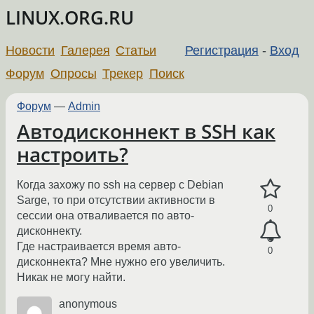
LINUX.ORG.RU
Новости
Галерея
Статьи
Регистрация
-
Вход
Форум
Опросы
Трекер
Поиск
Форум
—
Admin
Автодисконнект в SSH как
настроить?
Когда захожу по ssh на сервер с Debian
Sarge, то при отсутствии активности в
0
сессии она отваливается по авто-
дисконнекту.
Где настраивается время авто-
0
дисконнекта? Мне нужно его увеличить.
Никак не могу найти.
anonymous