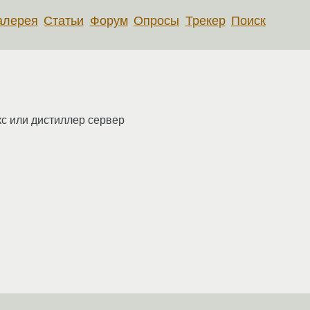
алерея
Статьи
Форум
Опросы
Трекер
Поиск
укс или дистиллер сервер