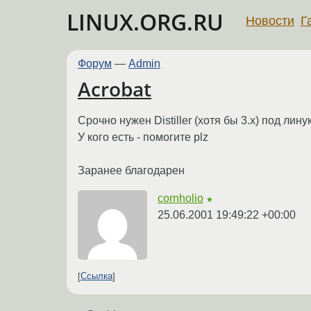
LINUX.ORG.RU
Новости
Г
Форум
—
Admin
Acrobat
Срочно нужен Distiller (хотя бы 3.x) под лин
У кого есть - помогите plz
Заранее благодарен
cornholio
★
25.06.2001 19:49:22 +00:00
Ссылка