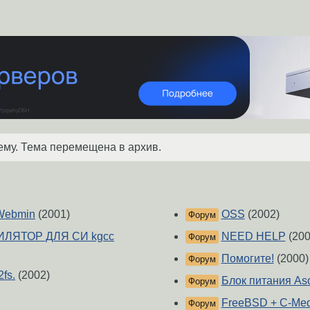
ему. Тема перемещена в архив.
 Webmin
(2001)
OSS
(2002)
Форум
ЛЯТОР ДЛЯ СИ kgcc
NEED HELP
(200
Форум
Помогите!
(2000)
Форум
fs.
(2002)
Блок питания As
Форум
FreeBSD + C-Med
Форум