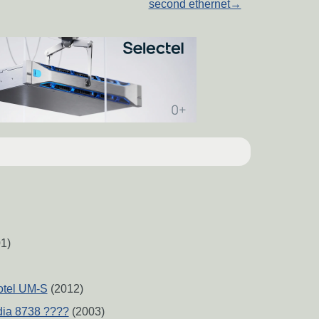
second ethernet
→
1)
otel UM-S
(2012)
ia 8738 ????
(2003)