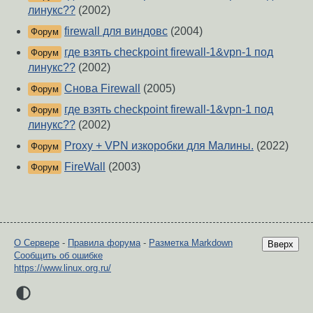
линукс??
(2002)
firewall для виндовс
(2004)
Форум
где взять checkpoint firewall-1&vpn-1 под
Форум
линукс??
(2002)
Снова Firewall
(2005)
Форум
где взять checkpoint firewall-1&vpn-1 под
Форум
линукс??
(2002)
Proxy + VPN изкоробки для Малины.
(2022)
Форум
FireWall
(2003)
Форум
О Сервере
-
Правила форума
-
Разметка Markdown
Вверх
Сообщить об ошибке
https://www.linux.org.ru/