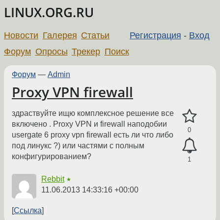
LINUX.ORG.RU
Новости
Галерея
Статьи
Регистрация
-
Вход
Форум
Опросы
Трекер
Поиск
Форум
—
Admin
Proxy VPN firewall
здраствуйте ищю комплексное решение все
включено . Proxy VPN и firewall наподобии
0
usergate 6 proxy vpn firewall есть ли что либо
под линукс ?) или частями с полным
конфигурированием?
1
Rebbit
★
11.06.2013 14:33:16 +00:00
Ссылка