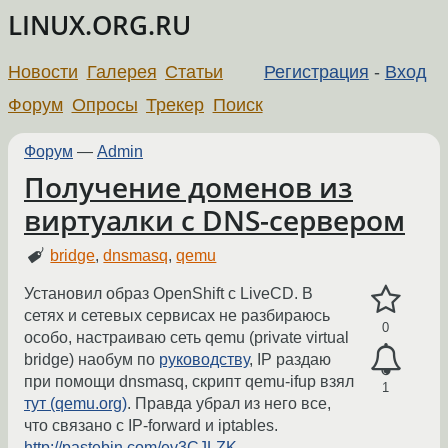
LINUX.ORG.RU
Новости
Галерея
Статьи
Регистрация
-
Вход
Форум
Опросы
Трекер
Поиск
Форум
—
Admin
Получение доменов из
виртуалки с DNS-сервером
bridge
,
dnsmasq
,
qemu
Установил образ OpenShift с LiveCD. В
сетях и сетевых сервисах не разбираюсь
0
особо, настраиваю сеть qemu (private virtual
bridge) наобум по
руководству
, IP раздаю
при помощи dnsmasq, скрипт qemu-ifup взял
1
тут (qemu.org)
. Правда убрал из него все,
что связано с IP-forward и iptables.
http://pastebin.com/ev3CJLZK