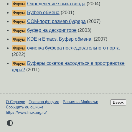
Определение языка ввода
(2004)
Форум
Буфер обмена
(2001)
Форум
COM-порт: размер буфера
(2007)
Форум
буфер на дескрипторе
(2003)
Форум
KDE и Emacs. Буфер обмена.
(2007)
Форум
очистка буфера последовательного порта
Форум
(2022)
Буферы сокетов находяться в пространстве
Форум
ядра?
(2011)
О Сервере
-
Правила форума
-
Разметка Markdown
Вверх
Сообщить об ошибке
https://www.linux.org.ru/